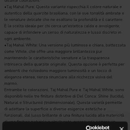
distinte colorazioni:
•Taj Mahal Pure: Questa variante rispecchia il colore naturale e
autentico della quarzite brasiliana, con le sue tonalità ambrate e
le venature delicate che ne esaltano la profondità e il carattere.
È la scelta ideale per chi cerca un'estetica calda e avvolgente,
capace di infondere un senso di naturalezza e lusso discreto in
ogni ambiente.
•Taj Mahal White: Una versione più luminosa e chiara, battezzata
come White, che offre una maggiore brillantezza pur
mantenendo le caratteristiche venature e la trasparenza
intrinseca della quarzite originale. Questa opzione è perfetta per
ambienti che richiedono maggiore luminosità e un tocco di
eleganza eterea, senza rinunciare alla ricchezza visiva del
marmo.
Entrambe le colorazioni, Taj Mahal Pure e Taj Mahal White, sono
disponibili nelle tre finiture distintive di Del Conca: Shine (lucida),
Natural e Structured (tridimensionale). Questa varietà permette
di adattare la superficie a diverse esigenze estetiche e
funzionali, dal lusso brillante di una finitura lucida alla matericità
di una finitura naturale o strutturata, garantendo sempre un
risultato di grande impatto e versatilità progettuale.