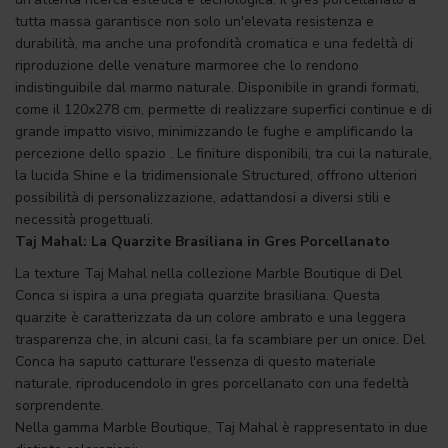
tutta massa garantisce non solo un'elevata resistenza e
durabilità, ma anche una profondità cromatica e una fedeltà di
riproduzione delle venature marmoree che lo rendono
indistinguibile dal marmo naturale. Disponibile in grandi formati,
come il 120x278 cm, permette di realizzare superfici continue e di
grande impatto visivo, minimizzando le fughe e amplificando la
percezione dello spazio . Le finiture disponibili, tra cui la naturale,
la lucida Shine e la tridimensionale Structured, offrono ulteriori
possibilità di personalizzazione, adattandosi a diversi stili e
necessità progettuali.
Taj Mahal: La Quarzite Brasiliana in Gres Porcellanato
La texture Taj Mahal nella collezione Marble Boutique di Del
Conca si ispira a una pregiata quarzite brasiliana. Questa
quarzite è caratterizzata da un colore ambrato e una leggera
trasparenza che, in alcuni casi, la fa scambiare per un onice. Del
Conca ha saputo catturare l'essenza di questo materiale
naturale, riproducendolo in gres porcellanato con una fedeltà
sorprendente.
Nella gamma Marble Boutique, Taj Mahal è rappresentato in due