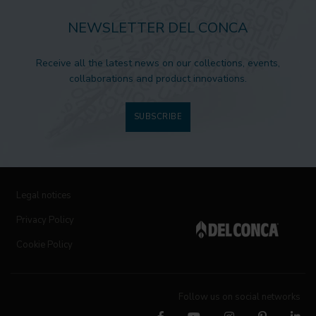
NEWSLETTER DEL CONCA
Receive all the latest news on our collections, events,
collaborations and product innovations.
SUBSCRIBE
Legal notices
Privacy Policy
Cookie Policy
Follow us on social networks