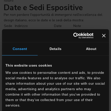
futuro.
Date e Sedi Espositive
Per non perdere l'opportunità di immergervi nell'eccellenza del
design italiano, ecco le date e le sedi della mostra:
Sede
Indirizzo
Date
Note
ADI Design Museum
Fino al 4
La mostra è
Milano
(Piazza Compasso d'Oro
giugno
attualmente in corso.
1)
2026
MAXXI - Museo
Dal 6 al 30
La rassegna si
Consent
Details
About
Roma
nazionale delle arti del
ottobre
sposterà a Roma in
XXI secolo
2026
autunno.
This website uses cookies
La cerimonia di premiazione dei vincitori del Compasso d'Oro
We use cookies to personalise content and ads, to provide
2026 si è tenuta il 22 maggio 2026 .
social media features and to analyse our traffic. We also
Conclusione
share information about your use of our site with our social
media, advertising and analytics partners who may
Il XXIX Compasso d'Oro ADI è un appuntamento imperdibile per
combine it with other information that you’ve provided to
chiunque sia interessato al futuro del design. La presenza di
them or that they’ve collected from your use of their
prodotti come Dinamika Marble Edition sottolinea l'impegno
services.
costante delle aziende italiane nella ricerca e nello sviluppo di