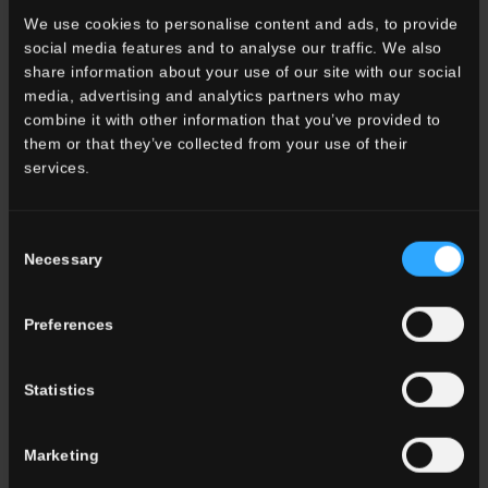
SURFACES ET TECHNOLOGIES
We use cookies to personalise content and ads, to provide
social media features and to analyse our traffic. We also
share information about your use of our site with our social
media, advertising and analytics partners who may
combine it with other information that you’ve provided to
them or that they’ve collected from your use of their
services.
Consent
Necessary
Grandes dalles Del Conca 120x278
Selection
Une gamme de dalles surdimensionnées en grès
cérame ouvre de nouvelles possibilités d'utilisation et
Preferences
offre un design personnalisé qui garantit une
coordination exclusive entre le sol, le revêtement
mural et les accessoires de décoration.
Statistics
EN SAVOIR PLUS
Marketing