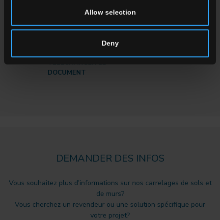
Allow selection
Safety Data Sheet -
Ceramica Faetano
Deny
TÉLÉCHARGER LE
DOCUMENT
DEMANDER DES INFOS
Vous souhaitez plus d'informations sur nos carrelages de sols et
de murs?
Vous cherchez un revendeur ou une solution spécifique pour
votre projet?