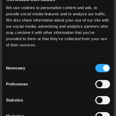
We use cookies to personalise content and ads, to
provide social media features and to analyse our traffic.
VIGNONI2
We also share information about your use of our site with
Des surfaces effet cotto hors du temps pour créer une
our social media, advertising and analytics partners who
continuité entre l'intérieur et l'extérieur.
may combine it with other information that you’ve
provided to them or that they’ve collected from your use
of their services.
Consent
Necessary
Selection
Preferences
Statistics