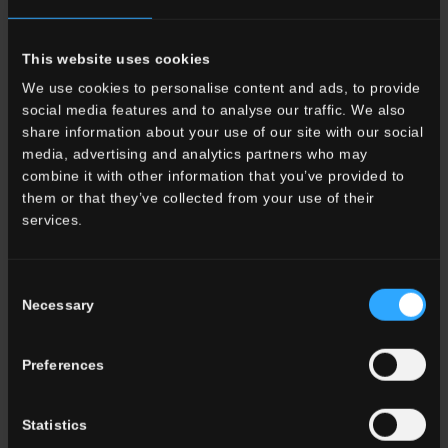
This website uses cookies
We use cookies to personalise content and ads, to provide
social media features and to analyse our traffic. We also
share information about your use of our site with our social
media, advertising and analytics partners who may
combine it with other information that you’ve provided to
WILD
them or that they’ve collected from your use of their
services.
Une fine brèche imprégnée d’éléments primitifs pour sols et
murs
Consent
Necessary
Selection
Preferences
Statistics