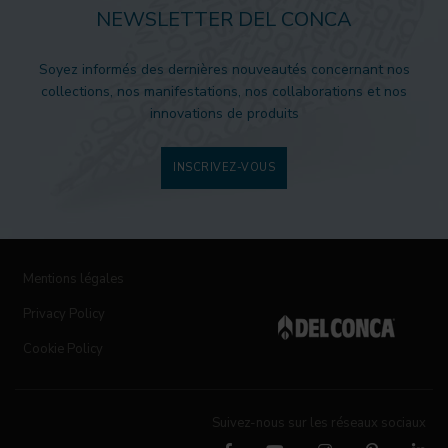
NEWSLETTER DEL CONCA
Soyez informés des dernières nouveautés concernant nos
collections, nos manifestations, nos collaborations et nos
innovations de produits
INSCRIVEZ-VOUS
Mentions légales
Privacy Policy
Cookie Policy
Suivez-nous sur les réseaux sociaux