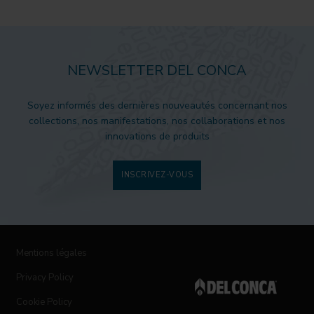
NEWSLETTER DEL CONCA
Soyez informés des dernières nouveautés concernant nos
collections, nos manifestations, nos collaborations et nos
innovations de produits
INSCRIVEZ-VOUS
Mentions légales
Privacy Policy
Cookie Policy