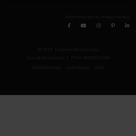
Suivez-nous sur les réseaux sociaux
© 2019 Ceramica del Conca Spa
Tous droits réservés
|
P. IVA 00819720400
Whistleblowing
Code Ethique
MOG