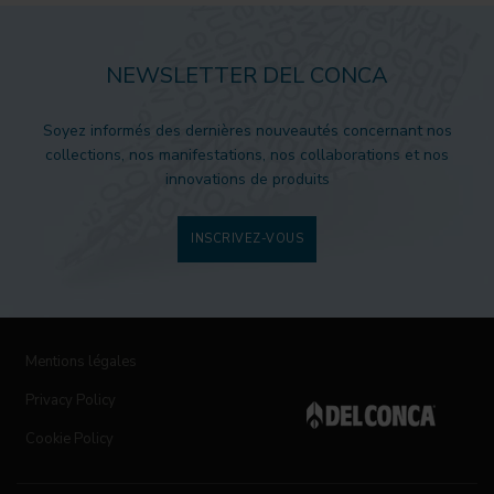
NEWSLETTER DEL CONCA
Soyez informés des dernières nouveautés concernant nos
collections, nos manifestations, nos collaborations et nos
innovations de produits
INSCRIVEZ-VOUS
Mentions légales
Privacy Policy
Cookie Policy