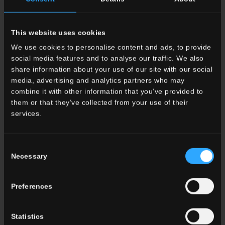
This website uses cookies
We use cookies to personalise content and ads, to provide
social media features and to analyse our traffic. We also
share information about your use of our site with our social
media, advertising and analytics partners who may
INFORMATIVA PRIVACY.
Ho letto ed accetto l’informativa privacy
combine it with other information that you’ve provided to
ai sensi del GDPR 679/2016 e del D. Lgs. 196/2003 e successive
them or that they’ve collected from your use of their
modifiche.
services.
Ceramica Del Conca SpA desidera contattarti per aggiornarti su
sconti, promozioni, nuovi servizi ed eventi del gruppo.
Consent
Vuoi conoscere le offerte speciali di Ceramica del Conca?
Necessary
Selection
Vuoi vedere in anteprima le novità della prossima
collezione?
Vuoi usufruire degli sconti non appena disponibili?
Preferences
Utilizzeremo i tuoi dati esclusivamente per queste finalità e nel
Statistics
rispetto del GDPR 679/2016 e del D. Lgs. 196/2003 e successive