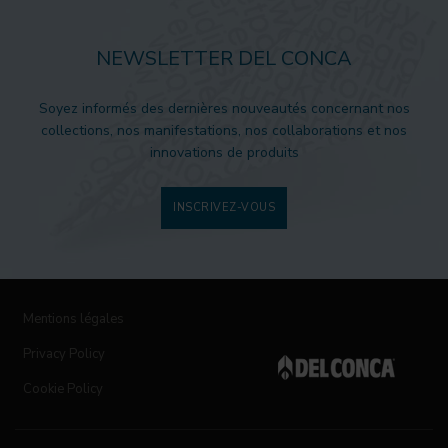
NEWSLETTER DEL CONCA
Soyez informés des dernières nouveautés concernant nos
collections, nos manifestations, nos collaborations et nos
innovations de produits
INSCRIVEZ-VOUS
Mentions légales
Privacy Policy
Cookie Policy