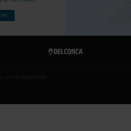
g für Ihren Entwurf?
DUNG
en
|
P. IVA 00819720400