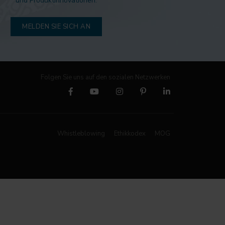
und Produktinnovationen.
MELDEN SIE SICH AN
Folgen Sie uns auf den sozialen Netzwerken
Whistleblowing
Ethikkodex
MOG