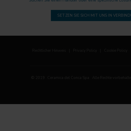
Suchen Sie einen Händler oder eine spezifische Lösun
SETZEN SIE SICH MIT UNS IN VERBIN
Rechtlicher Hinweis
|
Privacy Policy
|
Cookie Policy
© 2019 Ceramica del Conca Spa
Alle Rechte vorbehalt