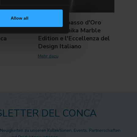
Allow all
:
XXIX Compasso d'Oro
Del 
 Lusso
ADI: Dinamika Marble
il T
nca
Edition e l'Eccellenza del
of I
Design Italiano
Mehr 
Mehr dazu
LETTER DEL CONCA
 Neuigkeiten zu unseren Kollektionen, Events, Partnerschaften