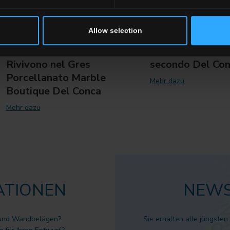
Allow selection
L'Anima della Quarzite:
Marble Boutique
Taj Mahal Pure e White
L'Evoluzione del
Rivivono nel Gres
secondo Del Co
Porcellanato Marble
Mehr dazu
Boutique Del Conca
Mehr dazu
ATIONEN
NEWS
 und Wandbelägen?
Sie erhalten alle jüngsten