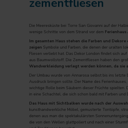
zementfliesen
Die Meeresküste bei Torre San Giovanni auf der Halbin
wenige Schritte von dem Strand vor dem
Ferienhaus 
Im gesamten Haus stehen die Farben und Dekore 
zeigen
Symbole und Farben, die denen der uralten lok
Fliesen verliebt hat. Das Dekor London findet sich a
aus Baumwollstoff. Die Zementfliesen haben den gro
Wandverkleidung verlegt werden können, da sie a
Der Umbau wurde von Annarosa selbst bis ins letzte 
Ausdruck bringen sollte. Der Name des Ferienhauses, “
wichtige Rolle beim Säubern dieser Früchte spielten.
in eine Schachtel, die sich schon bald mit Farben und D
Das Haus mit Sichtbalken wurde nach der Auswahl
kunsthandwerkliche Möbel, gemusterte Tontöpfe, str
denen aus man die spektakulärsten Sonnenuntergänge
die von den Wellen glattpoliert und nach einer Stur