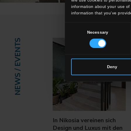
information about your use of 
information that you’ve provid
Consent
Necessary
Selection
NEWS / EVENTS
Deny
In Nikosia vereinen sich
Design und Luxus mit den