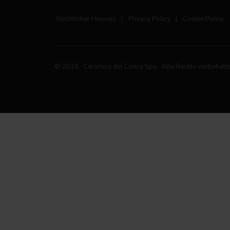
Rechtlicher Hinweis
|
Privacy Policy
|
Cookie Policy
© 2019 Ceramica del Conca Spa
Alle Rechte vorbehalt