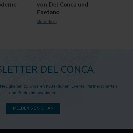
oderne
von Del Conca und
Mehr 
Faetano
Mehr dazu
LETTER DEL CONCA
 Neuigkeiten zu unseren Kollektionen, Events, Partnerschaften
und Produktinnovationen.
MELDEN SIE SICH AN