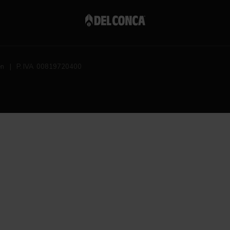
en
|
P. IVA 00819720400