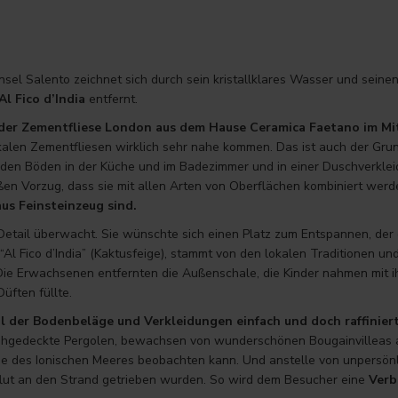
sel Salento zeichnet sich durch sein kristallklares Wasser und seinen
Al Fico d’India
entfernt.
der Zementfliese
London
aus dem Hause Ceramica Faetano im Mi
alen Zementfliesen wirklich sehr nahe kommen. Das ist auch der Grun
uf den Böden in der Küche und im Badezimmer und in einer Duschverkle
ßen Vorzug, dass sie mit allen Arten von Oberflächen kombiniert we
us Feinsteinzeug sind.
Detail überwacht. Sie wünschte sich einen Platz zum Entspannen, de
Al Fico d’India” (Kaktusfeige), stammt von den lokalen Traditionen und
 Die Erwachsenen entfernten die Außenschale, die Kinder nahmen mit i
üften füllte.
 der Bodenbeläge und Verkleidungen einfach und doch raffiniert
ohgedeckte Pergolen, bewachsen von wunderschönen Bougainvilleas a
 des Ionischen Meeres beobachten kann. Und anstelle von unpersönl
mflut an den Strand getrieben wurden. So wird dem Besucher eine
Verb