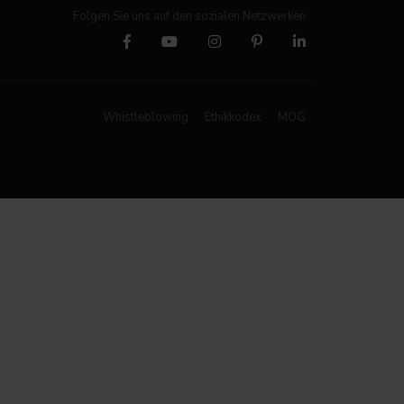
Folgen Sie uns auf den sozialen Netzwerken
Whistleblowing
Ethikkodex
MOG