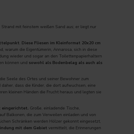
 Strand mit feinstem weißen Sand aus; er liegt nur
ttelpunkt
.
Diese Fliesen im Kleinformat 20x20 cm
d, warum die Eigentümerin, Annarosa, sich in diese
idung wieder und sogar an den Toilettenpapierhaltern
rden können und
sowohl als Bodenbelag als auch als
r die Seele des Ortes und seiner Bewohner zum
 daher, dass die Kinder, die dort aufwuchsen, eine
hren kleinen Händen die Frucht heraus und legten sie
 eingerichtet.
Große, einladende Tische,
uf Balkonen, die zum Verweilen einladen und von
ichen Schränken werden Hölzer gekonnt eingesetzt,
indung mit dem Gebiet
vermittelt, die Erinnerungen