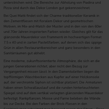
unterstrichen wird. Die Bereiche zur Abholung von Piadina und
Pizza sind durch das Dekor London gut gekennzeichnet.
Bei Quei Matti findet sich der Charme traditioneller Keramik in
den Zementfliesen mit floralem Dekor und geometrischen
Motiven, im Mix-and-Match der Muster und in den von den 60er
und 70er Jahren inspirierten Farben wieder. Gleiches gilt für das
glänzende Mauerdekor von Frammenti im hochwertigen Format
7,5 x 40 und in zarten Pastellfarben, auf denen sich das üppige
Grün in allen Restaurantbereichen und ganz besonders in den
Sanitärräumen gut abhebt.
Eine moderne, zukunftsorientierte Atmosphäre, die sich an die
jungen Generationen richtet, aber nicht den Bezug zur
Vergangenheit missen lässt. In den Damentoiletten liegen die
topfförmigen Waschbecken aus Kupfer auf einer Holzkonsole
auf, der verchromte Siphon ist sichtbar platziert. Die Armaturen
haben einen Schwallauslauf und die runden hinterleuchteten
Spiegel sind auf dem vertikal verlegten glänzenden Mauerdekor
befestigt. Rankpflanzen, Moose und Farne beleben die Wände
bis zur Decke. Bei den Farben der Brick-Fliesen in den