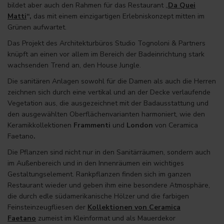
bildet aber auch den Rahmen für das Restaurant „
Da Quei
Matti
“
,
das mit einem einzigartigen Erlebniskonzept mitten im
Grünen aufwartet.
Das Projekt des Architekturbüros Studio Tognoloni & Partners
knüpft an einen vor allem im Bereich der Badeinrichtung stark
wachsenden Trend an, den House Jungle.
Die sanitären Anlagen sowohl für die Damen als auch die Herren
zeichnen sich durch eine vertikal und an der Decke verlaufende
Vegetation aus, die ausgezeichnet mit der Badausstattung und
den ausgewählten Oberflächenvarianten harmoniert, wie den
Keramikkollektionen
Frammenti
und
London
von Ceramica
Faetano
.
Die Pflanzen sind nicht nur in den Sanitärräumen, sondern auch
im Außenbereich und in den Innenräumen ein wichtiges
Gestaltungselement. Rankpflanzen finden sich im ganzen
Restaurant wieder und geben ihm eine besondere Atmosphäre,
die durch edle südamerikanische Hölzer und die farbigen
Feinsteinzeugfliesen der
Kollektionen von Ceramica
Faetano
zumeist im Kleinformat und als Mauerdekor