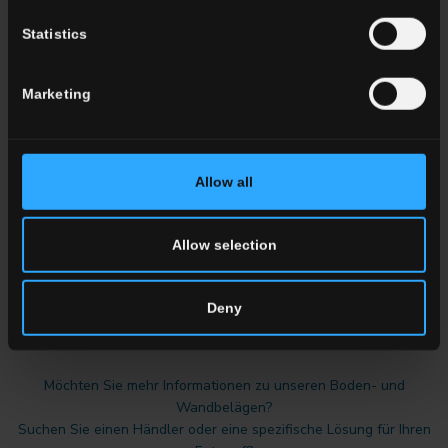
Statistics
Marketing
Marble Boutique: Die Eleganz
von Marmor trifft auf innovative
Oberflächen
Allow all
Mehr dazu
Allow selection
Deny
FORDERN SIE INFORMATIONEN
Möchten Sie mehr Informationen zu unseren Boden- und
Wandbelägen?
Suchen Sie einen Händler oder eine spezifische Lösung für Ihren