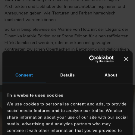
Architekten und Liebhaber der Innenarchitektur inspirieren und
Anregungen geben, wie Texturen und Farben harmonisch
kombiniert werden können.
So kann beispielsweise die Wärme von Holz mit der Eleganz der
Dinamika Marble Edition oder Stone Edition für einen raffinierten
Effekt kombiniert werden, oder man kann mit gewagten
Kontrasten zwischen Oberflächen in Betonoptik und dekorativen,
farbigen Fliesen wie Biot spielen.
Consent
Details
About
This website uses cookies
We use cookies to personalise content and ads, to provide
social media features and to analyse our traffic. We also
share information about your use of our site with our social
media, advertising and analytics partners who may
combine it with other information that you’ve provided to