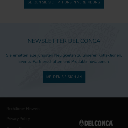
SETZEN SIE SICH MIT UNS IN VERBINDUNG
NEWSLETTER DEL CONCA
Sie erhalten alle jüngsten Neuigkeiten zu unseren Kollektionen,
Events, Partnerschaften und Produktinnovationen.
MELDEN SIE SICH AN
Rechtlicher Hinweis
Privacy Policy