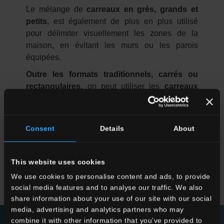
Le mélange de
carreaux en grès, grands et
petits
, est également de plus en plus utilisé
pour délimiter visuellement les zones de la
maison, en évitant les murs ou les parois
équipées.
Outre les formats traditionnels, carrés ou
rectangulaires,
on peut utiliser les
carreaux
extra grands de 120x260 cm.
Les
dalles
céramiques de grandes dimensions
permettent de revêtir les murs, de créer des
Consent
Details
About
niches ou des arrière-plans au fort impact
scénique, surtout si l'on utilise des dalles
décorées et colorées. L'ambiance de la pièce
This website uses cookies
sera très sophistiquée et ne passera pas
We use cookies to personalise content and ads, to provide
inaperçue.
social media features and to analyse our traffic. We also
share information about your use of our site with our social
media, advertising and analytics partners who may
combine it with other information that you’ve provided to