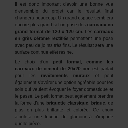
Il est donc important d'avoir une bonne vue
d'ensemble du projet car le résultat final
changera beaucoup. Un grand espace semblera
encore plus grand si l'on pose des
carreaux en
grand format de 120 x 120 cm.
Les
carreaux
en grès cérame rectifiés
permettent une pose
avec peu de joints très fins. Le résultat sera une
surface continue effet résine.
Le choix d'un
petit format, comme les
carreaux de ciment de 20x20 cm
, est parfait
pour les
revêtements muraux
et peut
également s'avérer une option agréable pour les
sols qui veulent évoquer le foyer domestique et
le passé. Le petit format peut également prendre
la forme d'une
briquette classique
,
brique
, de
plus en plus brillante et colorée. Ce choix
ajoutera une touche de glamour à n'importe
quelle pièce.