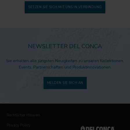
SETZEN SIE SICH MIT UNS IN VERBINDUNG
NEWSLETTER DEL CONCA
Sie erhalten alle jüngsten Neuigkeiten zu unseren Kollektionen,
Events, Partnerschaften und Produktinnovationen.
MELDEN SIE SICH AN
Rechtlicher Hinweis
Privacy Policy