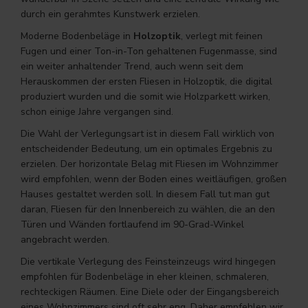
durch ein gerahmtes Kunstwerk erzielen.
Moderne Bodenbeläge in
Holzoptik
, verlegt mit feinen
Fugen und einer Ton-in-Ton gehaltenen Fugenmasse, sind
ein weiter anhaltender Trend, auch wenn seit dem
Herauskommen der ersten Fliesen in Holzoptik, die digital
produziert wurden und die somit wie Holzparkett wirken,
schon einige Jahre vergangen sind.
Die Wahl der Verlegungsart ist in diesem Fall wirklich von
entscheidender Bedeutung, um ein optimales Ergebnis zu
erzielen. Der horizontale Belag mit Fliesen im Wohnzimmer
wird empfohlen, wenn der Boden eines weitläufigen, großen
Hauses gestaltet werden soll. In diesem Fall tut man gut
daran, Fliesen für den Innenbereich zu wählen, die an den
Türen und Wänden fortlaufend im 90-Grad-Winkel
angebracht werden.
Die vertikale Verlegung des Feinsteinzeugs wird hingegen
empfohlen für Bodenbeläge in eher kleinen, schmaleren,
rechteckigen Räumen. Eine Diele oder der Eingangsbereich
eines Wohnzimmers sind oft sehr eng. Daher empfehlen wir