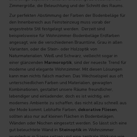
Zimmergröße, die Beleuchtung und der Schnitt des Raums.
Zur perfekten Abstimmung der Farben der Bodenbeläge für
den Innenbereich aus Feinsteinzeug muss vorab der
angestrebte Stil festgelegt werden. Derzeit sind
beispielsweise für Wohnzimmer-Bodenbeläge Erdfarben
angesagt, wie die verschiedenen Brauntöne, Grau in allen
Varianten, oder die Stein- oder Holzoptik von
Naturmaterialien. Weiß und Schwarz, vielleicht sogar in
einer glänzenden
Marmoroptik
, sind der neueste Trend für
moderne und elegante Wohnzimmer. Mit diesen Lösungen
kann man nichts falsch machen. Das Wechselspiel aus oft
unterschiedlichen Farben und Materialien, gewagten
Kombinationen, gestaltet unsere Räume freundlicher,
lebendiger und einladender, doch es ist wichtig, ein
modernes Ambiente zu schaffen, das nicht allzu schnell aus
der Mode kommt. Lebhafte Farben,
dekorative Fliesen
,
sollten also nur auf kleinen Flächen in Bodenbelägen,
Wänden oder Nischen eingesetzt werden. So lässt sich eine
gut beleuchtete Wand in
Steinoptik
im Wohnzimmer
wunderbar in Szene setzen und eine zentrale Wirkung wie