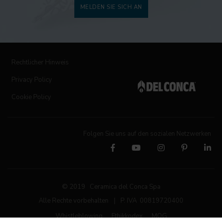
MELDEN SIE SICH AN
Rechtlicher Hinweis
Privacy Policy
Cookie Policy
Folgen Sie uns auf den sozialen Netzwerken
© 2019 Ceramica del Conca Spa
Alle Rechte vorbehalten
|
P. IVA 00819720400
Whistleblowing
Ethikkodex
MOG