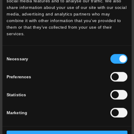
social media features and to analyse our traffic. We also
share information about your use of our site with our social
media, advertising and analytics partners who may
combine it with other information that you’ve provided to
them or that they’ve collected from your use of their
GARDENA
services.
Ein raffinierter und diskreter Stein, den man uneingeschränkt
erleben kann.
Consent
Necessary
Selection
Preferences
Statistics
Marketing