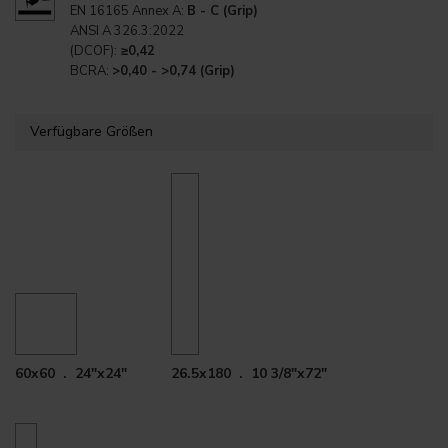
EN 16165 Annex A:
B - C (Grip)
ANSI A 326.3:2022
(DCOF):
≥0,42
BCRA:
>0,40 - >0,74 (Grip)
Verfügbare Größen
60x60 . 24"x24"
26.5x180 . 10 3/8"x72"