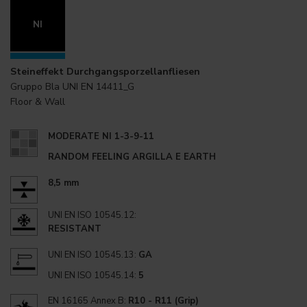
NI
Steineffekt Durchgangsporzellanfliesen
Gruppo Bla UNI EN 14411_G
Floor & Wall
MODERATE NI 1-3-9-11
RANDOM FEELING ARGILLA E EARTH
8,5 mm
UNI EN ISO 10545.12:
RESISTANT
UNI EN ISO 10545.13:
GA
UNI EN ISO 10545.14:
5
EN 16165 Annex B:
R10 - R11 (Grip)