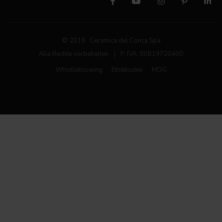
© 2019 Ceramica del Conca Spa
Alle Rechte vorbehalten
|
P. IVA 00819720400
Whistleblowing
Ethikkodex
MOG