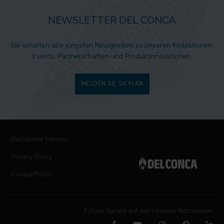
NEWSLETTER DEL CONCA
Sie erhalten alle jüngsten Neuigkeiten zu unseren Kollektionen,
Events, Partnerschaften und Produktinnovationen.
MELDEN SIE SICH AN
Rechtlicher Hinweis
Privacy Policy
Cookie Policy
Folgen Sie uns auf den sozialen Netzwerken