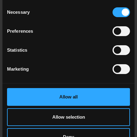
Consent
BIOTERRE
MANUFATTI
Necessary
Selection
Preferences
Statistics
Marketing
TIMELINE
MARBLE EDITION
Allow all
Allow selection
Deny