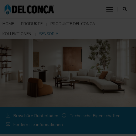
toggle nav
HOME
PRODUKTE
PRODUKTE DEL CONCA
KOLLEKTIONEN
SENSORIA
Broschüre Runterladen
Technische Eigenschaften
Fordern sie informationen