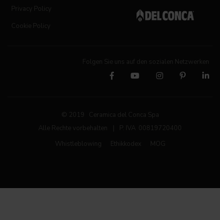
Privacy Policy
Cookie Policy
Folgen Sie uns auf den sozialen Netzwerken
© 2019 Ceramica del Conca Spa
Alle Rechte vorbehalten
|
P. IVA 00819720400
Whistleblowing
Ethikkodex
MOG