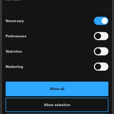
Consent
60x60 . 24"x24"
30x60 . 12"x24"
20x40 . 8"x16"
Necessary
Selection
Preferences
KÖNNTE IHNEN INTERESSIEREN
Statistics
Marketing
Allow all
Allow selection
BIOTERRE
MANUFATTI