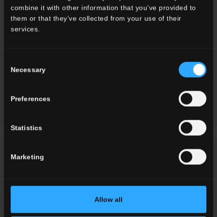
combine it with other information that you’ve provided to
them or that they’ve collected from your use of their
services.
WARTUNG UND
REINIGUNG
Consent
Necessary
Selection
Dokument
herunterladen
Preferences
Statistics
Marketing
FORDERN SIE INFORMATIONEN
Möchten Sie mehr Informationen zu unseren Boden- und
Allow all
Wandbelägen?
Suchen Sie einen Händler oder eine spezifische Lösung für Ihren