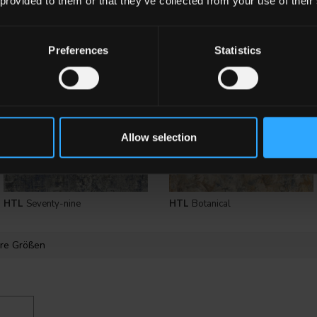
 provided to them or that they’ve collected from your use of their
White
HTL 15
Silver
HTL 5
Grey
Preferences
Statistics
Allow selection
HTL
Seventy-nine
HTL
Botanical
re Größen