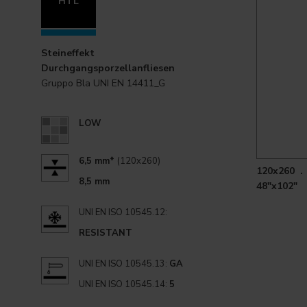
HTL
Steineffekt
Durchgangsporzellanfliesen
Gruppo Bla UNI EN 14411_G
LOW
6,5 mm*
(120x260)
120x260 .
8,5 mm
48"x102"
UNI EN ISO 10545.12:
RESISTANT
UNI EN ISO 10545.13:
GA
UNI EN ISO 10545.14:
5