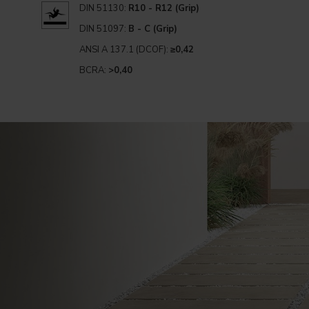
DIN 51130:
R10 - R12 (Grip)
DIN 51097:
B - C (Grip)
ANSI A 137.1 (DCOF):
≥0,42
BCRA:
>0,40