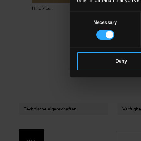
other information that you’ve
HTL 7
Sun
HTL 20
Absolute 
Consent
Necessary
Selection
Deny
Technische eigenschaften
Verfügba