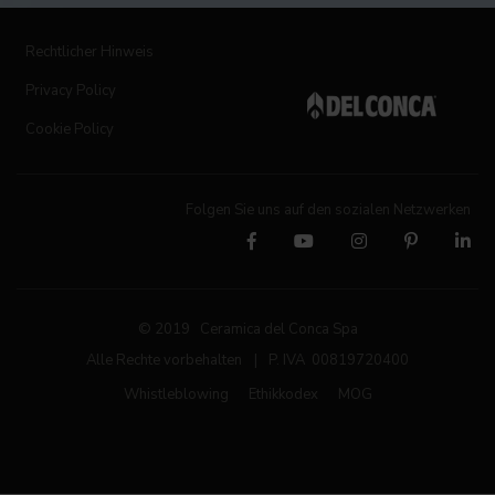
Rechtlicher Hinweis
Privacy Policy
Cookie Policy
Folgen Sie uns auf den sozialen Netzwerken
© 2019 Ceramica del Conca Spa
Alle Rechte vorbehalten
|
P. IVA 00819720400
Whistleblowing
Ethikkodex
MOG