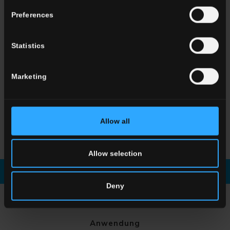
Preferences
HTL 15
Silver
HTL 5
Grey
Statistics
HTL 2
Nightfall
Marketing
Allow all
HTL
Seventy-nine
HTL
Botanical
Allow selection
Broschüre Runterladen
Fordern sie informationen
Deny
WÄHLEN SIE EINE SERIE AUS
Anwendung