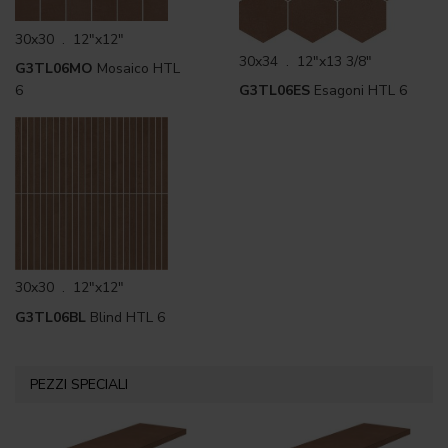
30x30 . 12"x12"
30x34 . 12"x13 3/8"
G3TL06MO
Mosaico HTL
6
G3TL06ES
Esagoni HTL 6
30x30 . 12"x12"
G3TL06BL
Blind HTL 6
PEZZI SPECIALI