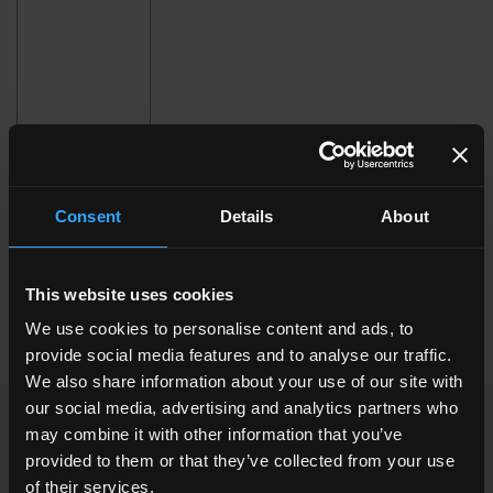
Consent
Details
About
120x260 . 48"x102"
60x120 . 24"x48"
This website uses cookies
We use cookies to personalise content and ads, to
provide social media features and to analyse our traffic.
We also share information about your use of our site with
our social media, advertising and analytics partners who
KÖNNTE IHNEN INTERESSIEREN
may combine it with other information that you’ve
provided to them or that they’ve collected from your use
of their services.