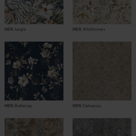
HDS
Jungle
HDS
Wildflowers
HDS
Buttercup
HDS
Damascus