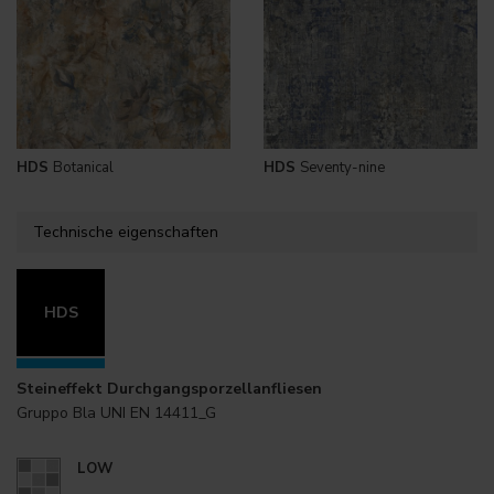
HDS
Botanical
HDS
Seventy-nine
Technische eigenschaften
HDS
Steineffekt Durchgangsporzellanfliesen
Gruppo Bla UNI EN 14411_G
LOW