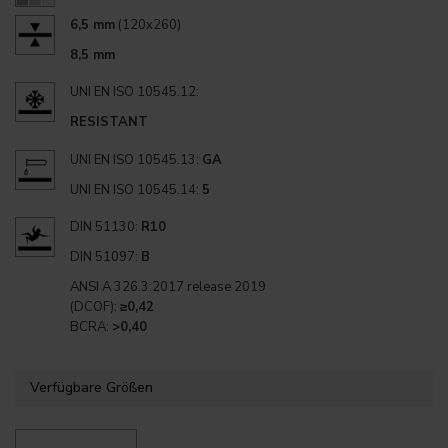
6,5 mm
(120x260)
8,5 mm
UNI EN ISO 10545.12:
RESISTANT
UNI EN ISO 10545.13:
GA
UNI EN ISO 10545.14:
5
DIN 51130:
R10
DIN 51097:
B
ANSI A 326.3:2017 release 2019
(DCOF):
≥0,42
BCRA:
>0,40
Verfügbare Größen