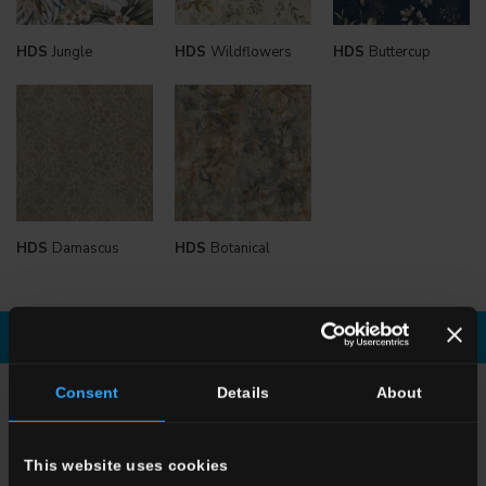
HDS
Jungle
HDS
Wildflowers
HDS
Buttercup
HDS
Damascus
HDS
Botanical
Broschüre Runterladen
Fordern sie informationen
Consent
Details
About
WÄHLEN SIE EINE SERIE AUS
Anwendung
This website uses cookies
Indoor