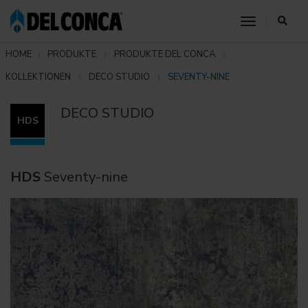
toggle nav
HOME
PRODUKTE
PRODUKTE DEL CONCA
KOLLEKTIONEN
DECO STUDIO
SEVENTY-NINE
DECO STUDIO
HDS
HDS
Seventy-nine