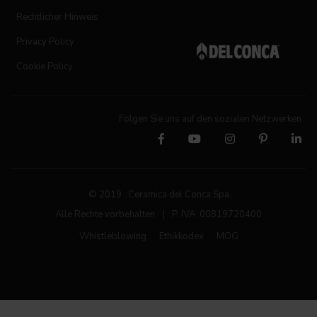
Rechtlicher Hinweis
Privacy Policy
Cookie Policy
Folgen Sie uns auf den sozialen Netzwerken
© 2019 Ceramica del Conca Spa
Alle Rechte vorbehalten
|
P. IVA 00819720400
Whistleblowing
Ethikkodex
MOG