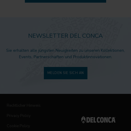
NEWSLETTER DEL CONCA
Sie erhalten alle jüngsten Neuigkeiten zu unseren Kollektionen,
Events, Partnerschaften und Produktinnovationen.
MELDEN SIE SICH AN
Rechtlicher Hinweis
Privacy Policy
Cookie Policy