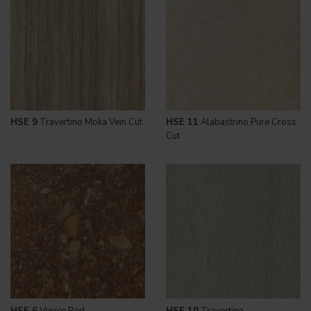
HSE 9
Travertino Moka Vein Cut
HSE 11
Alabastrino Pure Cross
Cut
HSE 6
Venice Red
HSE 10
Travertino