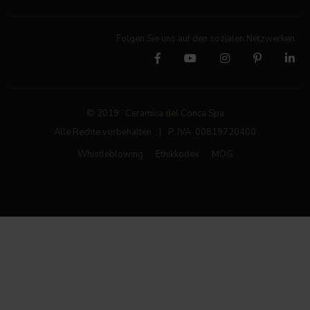
Folgen Sie uns auf den sozialen Netzwerken
© 2019 Ceramica del Conca Spa
Alle Rechte vorbehalten
|
P. IVA 00819720400
Whistleblowing
Ethikkodex
MOG