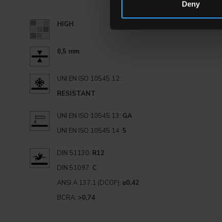
Deny
HIGH
8,5 mm
UNI EN ISO 10545.12:
RESISTANT
UNI EN ISO 10545.13:
GA
UNI EN ISO 10545.14:
5
DIN 51130:
R12
DIN 51097:
C
ANSI A 137.1 (DCOF):
≥0,42
BCRA:
>0,74