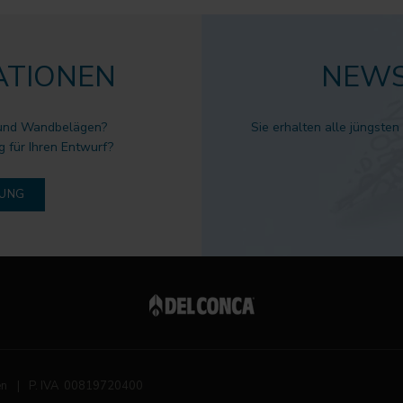
ATIONEN
NEWS
 und Wandbelägen?
Sie erhalten alle jüngsten
g für Ihren Entwurf?
DUNG
en
|
P. IVA 00819720400