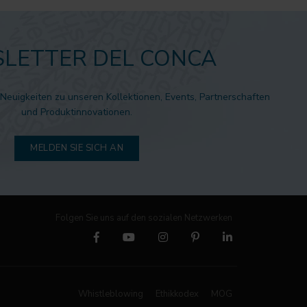
LETTER DEL CONCA
 Neuigkeiten zu unseren Kollektionen, Events, Partnerschaften
und Produktinnovationen.
MELDEN SIE SICH AN
Folgen Sie uns auf den sozialen Netzwerken
Whistleblowing
Ethikkodex
MOG