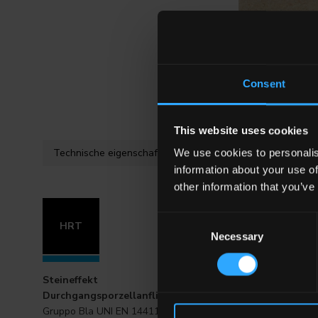
Consent
HRT 1
Beige
This website uses cookies
Technische eigenschaften
Verfügba
We use cookies to personalis
information about your use of
other information that you’ve
Consent
HRT
Necessary
Selection
20x40 . 8"
Steineffekt
Durchgangsporzellanfliesen
Gruppo Bla UNI EN 14411_G