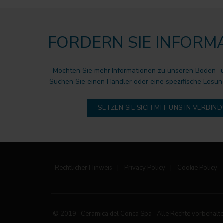
FORDERN SIE INFORM
Möchten Sie mehr Informationen zu unseren Boden-
Suchen Sie einen Händler oder eine spezifische Lösun
SETZEN SIE SICH MIT UNS IN VERBIN
Rechtlicher Hinweis
|
Privacy Policy
|
Cookie Policy
© 2019 Ceramica del Conca Spa
Alle Rechte vorbehalt