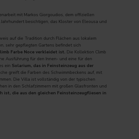
enarbeit mit Markos Giorgoudios, dem offiziellen
Jahrhundert besichtigen, das Kloster von Eleousa und
rweis auf die Tradition durch Flächen aus lokalem
en, sehr gepflegten Gartens befindet sich
imb Farbe Noce verkleidet ist.
Die Kollektion Climb
eine Ausführung für den Innen- und eine für den
es ein
Solarium, das in Feinsteinzeug aus der
che greift die Farben des Schwimmbeckens auf, mit
men. Die Villa ist vollständig von der typischen
hen in den Schlafzimmern mit großen Glasfronten und
 ist, die aus den gleichen Feinsteinzeugfliesen in