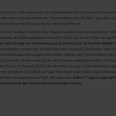
eil der Insel. Sie wurde von der Eigentümerin Mania Sevasti in Zusamm
 Hier kann man die Kirche der "Verwandlung des Retters" aus dem 16. 
er Insel bekannte Behausung aus der Jungsteinzeit.
ira einen weißen Anstrich. Die Hauptfassade ist als ausdrücklicher Ve
führung der Balkongeländer im ersten Stock auf. In der Mitte des groß
vollständig mit Feinsteinzeug in Steinoptik im Format 60x60 Cl
verwitterten nordischen Schieferdächern inspiriert. Die Palette sieht 
für Schwimmbadeinfassungen und Gärten. Neben dem Schwimmbad gibt 
ecue-Bereich, in dem man Gäste und Freunde empfangen kann. Die Dus
n Fliesen im Format 30x60, die ebenfalls aus der Climb Kollektion stam
chern umgeben. Den Blick auf das Meer kann man bereits beim Aufwac
 auf den wunderschönen Park, der über eine
kleine Treppe zugänglich
ußenbereich der Villa Indira verwendet wurde.