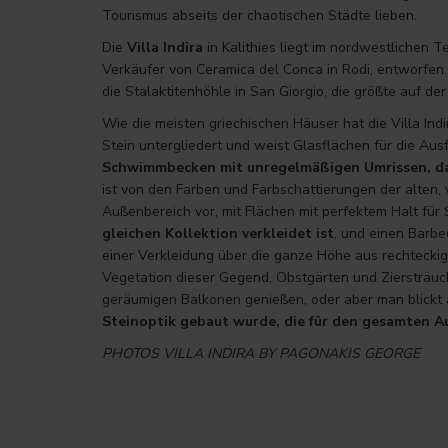
Tourismus abseits der chaotischen Städte lieben.
Die
Villa Indira
in Kalithies liegt im nordwestlichen T
Verkäufer von Ceramica del Conca in Rodi, entworfen.
die Stalaktitenhöhle in San Giorgio, die größte auf d
Wie die meisten griechischen Häuser hat die Villa Ind
Stein untergliedert und weist Glasflächen für die Aus
Schwimmbecken mit unregelmäßigen Umrissen, das 
ist von den Farben und Farbschattierungen der alten, 
Außenbereich vor, mit Flächen mit perfektem Halt 
gleichen Kollektion verkleidet ist
, und einen Barb
einer Verkleidung über die ganze Höhe aus rechteckige
Vegetation dieser Gegend, Obstgärten und Ziersträu
geräumigen Balkonen genießen, oder aber man blickt
Steinoptik gebaut wurde, die für den gesamten A
PHOTOS VILLA INDIRA BY PAGONAKIS GEORGE