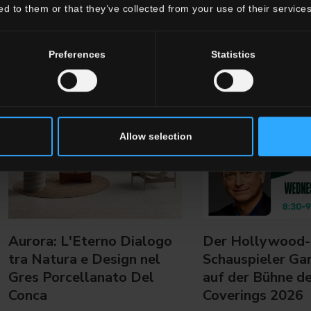
ed to them or that they’ve collected from your use of their services
Preferences
Statistics
Allow selection
Aurora: L'Eterno Dialogo
Der Hollywood-
tra Natura e Design nel
Schauspieler Gar
Gres Porcellanato Del
auf der Bühne de
Conca
Coverings 2026