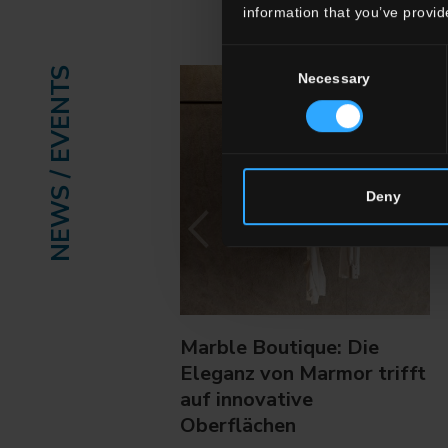
information that you’ve provid
Consent
NEWS / EVENTS
Necessary
Selection
Deny
Marble Boutique: Die
Eleganz von Marmor trifft
auf innovative
Oberflächen