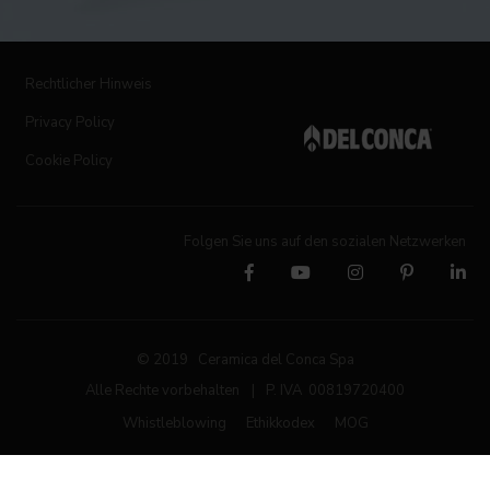
Rechtlicher Hinweis
Privacy Policy
Cookie Policy
Folgen Sie uns auf den sozialen Netzwerken
© 2019 Ceramica del Conca Spa
Alle Rechte vorbehalten
|
P. IVA 00819720400
Whistleblowing
Ethikkodex
MOG