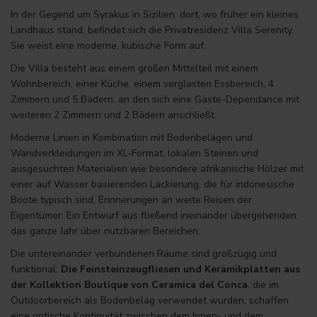
In der Gegend um Syrakus in Sizilien, dort, wo früher ein kleines
Landhaus stand, befindet sich die Privatresidenz Villa Serenity.
Sie weist eine moderne, kubische Form auf.
Die Villa besteht aus einem großen Mittelteil mit einem
Wohnbereich, einer Küche, einem verglasten Essbereich, 4
Zimmern und 5 Bädern, an den sich eine Gäste-Dependance mit
weiteren 2 Zimmern und 2 Bädern anschließt.
Moderne Linien in Kombination mit Bodenbelägen und
Wandverkleidungen im XL-Format, lokalen Steinen und
ausgesuchten Materialien wie besondere afrikanische Hölzer mit
einer auf Wasser basierenden Lackierung, die für indonesische
Boote typisch sind, Erinnerungen an weite Reisen der
Eigentümer. Ein Entwurf aus fließend ineinander übergehenden,
das ganze Jahr über nutzbaren Bereichen.
Die untereinander verbundenen Räume sind großzügig und
funktional:
Die Feinsteinzeugfliesen und Keramikplatten aus
der Kollektion Boutique von Ceramica del Conca
, die im
Outdoorbereich als Bodenbelag verwendet wurden, schaffen
eine optische Kontinuität zwischen dem Innen- und dem