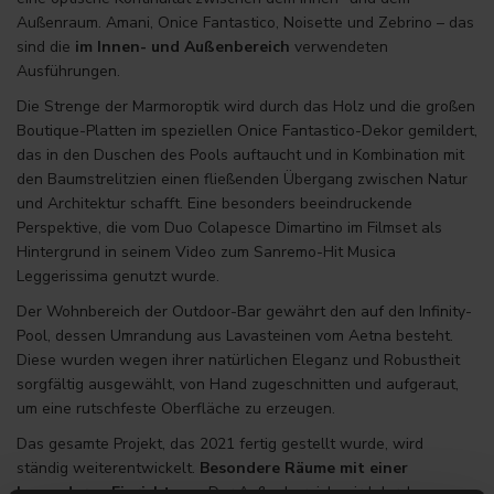
Außenraum. Amani, Onice Fantastico, Noisette und Zebrino – das
sind die
im Innen- und Außenbereich
verwendeten
Ausführungen.
Die Strenge der Marmoroptik wird durch das Holz und die großen
Boutique-Platten im speziellen Onice Fantastico-Dekor gemildert,
das in den Duschen des Pools auftaucht und in Kombination mit
den Baumstrelitzien einen fließenden Übergang zwischen Natur
und Architektur schafft. Eine besonders beeindruckende
Perspektive, die vom Duo Colapesce Dimartino im Filmset als
Hintergrund in seinem Video zum Sanremo-Hit Musica
Leggerissima genutzt wurde.
Der Wohnbereich der Outdoor-Bar gewährt den auf den Infinity-
Pool, dessen Umrandung aus Lavasteinen vom Aetna besteht.
Diese wurden wegen ihrer natürlichen Eleganz und Robustheit
sorgfältig ausgewählt, von Hand zugeschnitten und aufgeraut,
um eine rutschfeste Oberfläche zu erzeugen.
Das gesamte Projekt, das 2021 fertig gestellt wurde, wird
ständig weiterentwickelt.
Besondere Räume mit einer
besonderen Einrichtung.
Der Außenbereich wird durch