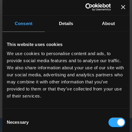
Pflanztröge veredelt, die auch im Innenbereich schon mit Platten
aus der Boutique Kollektion in den Farben Noisette und
Hochglanz-Senfgelb verwendet wurden; bald wird es dort auch
Consent
Details
About
Sofas, Sessel und einen Tisch in der raffinierten Ausführung
Calacatta Oro geben.
Die Villa ist von einem Garten mit unzähligen Tropenpflanzen
This website uses cookies
umgeben: Strelitzien, Japanischer Sagopalmfarn, fünf Arten
We use cookies to personalise content and ads, to
Indisches Blumenrohr mit ganz unterschiedlicher Blattform und
eine aus der Karibik stammenden Palmensammlung.
provide social media features and to analyse our traffic.
Blütenpflanzen wie die Rose Cubana, deren Farbe sich je nach
We also share information about your use of our site with
Alter der Blüte und der Sonneneinstrahlung verändert, findet
our social media, advertising and analytics partners who
man hingegen in mit Cortenstahl abgegrenzten Beeten.
may combine it with other information that you’ve
provided to them or that they’ve collected from your use
of their services.
Consent
Necessary
Selection