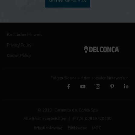
MELDEN SIE SICH AN
Rechtlicher Hinweis
Privacy Policy
Cookie Policy
Folgen Sie uns auf den sozialen Netzwerken
© 2019 Ceramica del Conca Spa
Alle Rechte vorbehalten
|
P. IVA 00819720400
Whistleblowing
Ethikkodex
MOG