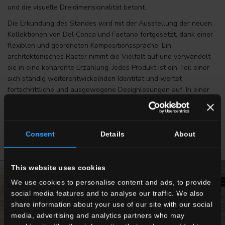
und die visuelle Dreidimensionalität betont.
Die Erkundung des Standes wird mit der Ausstellung der neuen
Kollektionen von Del Conca und Faetano fortgesetzt, dank einer
flexiblen und geordneten Kompositionssprache: Ein
architektonisches Raster nimmt die Vielfalt auf und verwandelt
sie in eine kohärente Erzählung. Jedes Produkt ist ein Teil einer
sich ständig weiterentwickelnden Identität und wertet
fortschrittliche und ausgewogene Designlösungen auf. In einer
Gegenwart, in der Qualität an der Fähigkeit gemessen wird, sich
zu erneuern, ohne dabei an Qualität einzubüßen.
Consent
Details
About
This website uses cookies
We use cookies to personalise content and ads, to provide
social media features and to analyse our traffic. We also
share information about your use of our site with our social
media, advertising and analytics partners who may