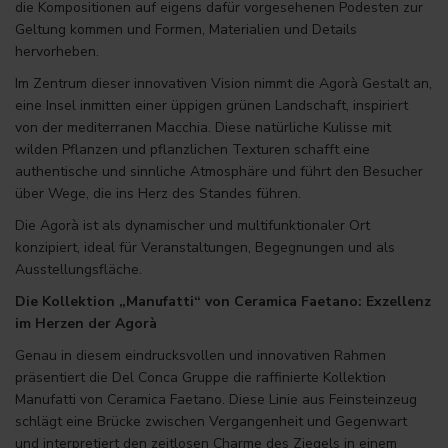
die Kompositionen auf eigens dafür vorgesehenen Podesten zur
Geltung kommen und Formen, Materialien und Details
hervorheben.
Im Zentrum dieser innovativen Vision nimmt die Agorà Gestalt an,
eine Insel inmitten einer üppigen grünen Landschaft, inspiriert
von der mediterranen Macchia. Diese natürliche Kulisse mit
wilden Pflanzen und pflanzlichen Texturen schafft eine
authentische und sinnliche Atmosphäre und führt den Besucher
über Wege, die ins Herz des Standes führen.
Die Agorà ist als dynamischer und multifunktionaler Ort
konzipiert, ideal für Veranstaltungen, Begegnungen und als
Ausstellungsfläche.
Die Kollektion „Manufatti“ von Ceramica Faetano: Exzellenz
im Herzen der Agorà
Genau in diesem eindrucksvollen und innovativen Rahmen
präsentiert die Del Conca Gruppe die raffinierte Kollektion
Manufatti von Ceramica Faetano. Diese Linie aus Feinsteinzeug
schlägt eine Brücke zwischen Vergangenheit und Gegenwart
und interpretiert den zeitlosen Charme des Ziegels in einem