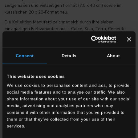
zeitgemäßen und vielseitigen Format (7,5 x 40 cm) sowie im
klassischen 20 x 20-Format neu.
Die Kollektion Manufatti zeichnet sich durch ihre sieben
einzigartigen Farbvarianten aus – Calce, Soia, Terra, Cemento,
Amla, Artico und Tè –, die Designlösungen für jeden Bedarf
bieten, vom Wohnbereich bis zum Objektbereich. Die
Entscheidung, Manufatti auszustellen, unterstreicht die Fähigkeit
der Kollektion, sich harmonisch in Räume einzufügen, die Natur
Consent
Details
About
und Design zelebrieren, wie jene, die von Inda entworfen
wurden, und dabei die Materialität und Authentizität der
Keramikoberflächen hervorzuheben.
This website uses cookies
We use cookies to personalise content and ads, to provide
Eine einmalige Gelegenheit
social media features and to analyse our traffic. We also
Die Zusammenarbeit zwischen der Gruppo Del Conca und Inda
share information about your use of our site with our social
auf dem Salone del Mobile 2026 stellt eine wichtige Gelegenheit
media, advertising and analytics partners who may
für Architekten, Designer und Fachleute der Branche dar, die
combine it with other information that you’ve provided to
neuesten Trends und innovativen Lösungen im Bereich
them or that they’ve collected from your use of their
Keramikdesign und Badezimmerausstattung zu entdecken. Wir
services.
laden Sie ein, den Stand von Inda zu besuchen, um die Kollektion
Manufatti zu erkunden und sich von einem einzigartigen