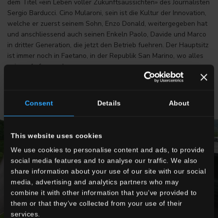
dem Titel «ein Leben voller Zukunftsaussichten» des Journalisten
Sergio Barducci. Cino Mularoni, sein ist die Kultur der Innovation,
welche er zuerst seinem Sohn, Enzo Donald, weitergegeben hat
und anschliessend auch seinen Enkeln Paolo, Davide und Marco
in dritter Generation, die jetzt den Betrieb fuehren. Der Hauptsitz
ist immer noch in Faetano, in der Republik San Marino, wo alles
seinen Anfang nahm.
Consent
Details
About
This website uses cookies
We use cookies to personalise content and ads, to provide
social media features and to analyse our traffic. We also
share information about your use of our site with our social
media, advertising and analytics partners who may
combine it with other information that you’ve provided to
them or that they’ve collected from your use of their
services.