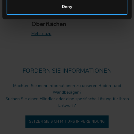
Deny
Marble Boutique: Die Eleganz
von Marmor trifft auf innovative
Oberflächen
Mehr dazu
FORDERN SIE INFORMATIONEN
Möchten Sie mehr Informationen zu unseren Boden- und
Wandbelägen?
Suchen Sie einen Händler oder eine spezifische Lösung für Ihren
Entwurf?
SETZEN SIE SICH MIT UNS IN VERBINDUNG