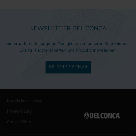
NEWSLETTER DEL CONCA
Sie erhalten alle jüngsten Neuigkeiten zu unseren Kollektionen,
Events, Partnerschaften und Produktinnovationen.
MELDEN SIE SICH AN
Rechtlicher Hinweis
Privacy Policy
Cookie Policy