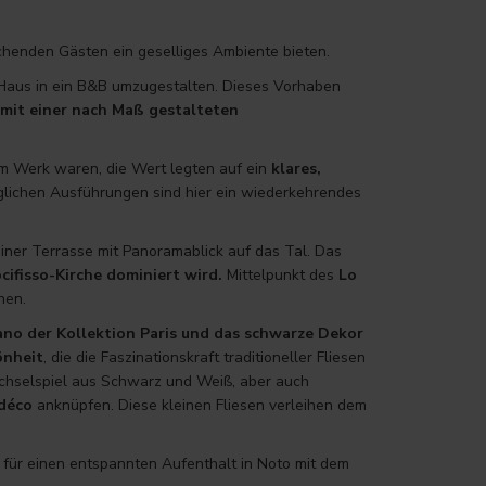
uchenden Gästen ein geselliges Ambiente bieten.
 Haus in ein B&B umzugestalten. Dieses Vorhaben
mit einer nach Maß gestalteten
 am Werk waren, die Wert legten auf ein
klares,
öglichen Ausführungen sind hier ein wiederkehrendes
ner Terrasse mit Panoramablick auf das Tal. Das
cifisso-Kirche dominiert wird.
Mittelpunkt des
Lo
nen.
ano der Kollektion
Paris und das schwarze Dekor
önheit
, die die Faszinationskraft traditioneller Fliesen
echselspiel aus Schwarz und Weiß, aber auch
 déco
anknüpfen. Diese kleinen Fliesen verleihen dem
t für einen entspannten Aufenthalt in Noto mit dem