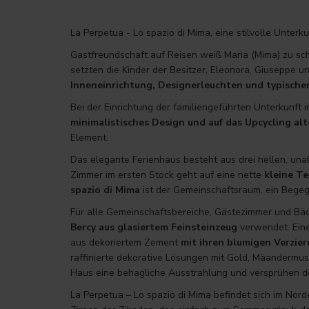
La Perpetua - Lo spazio di Mima, eine stilvolle Unter
Gastfreundschaft auf Reisen weiß Maria (Mima) zu sc
setzten die Kinder der Besitzer, Eleonora, Giuseppe u
Inneneinrichtung, Designerleuchten und typischen
Bei der Einrichtung der familiengeführten Unterkunft
minimalistisches Design und auf das Upcycling a
Element.
Das elegante Ferienhaus besteht aus drei hellen, u
Zimmer im ersten Stock geht auf eine nette
kleine Te
spazio di Mima
ist der Gemeinschaftsraum, ein Begegn
Für alle Gemeinschaftsbereiche, Gästezimmer und B
Bercy
aus glasiertem Feinsteinzeug
verwendet. Eine
aus dekoriertem Zement
mit ihren blumigen Verzie
raffinierte dekorative Lösungen mit Gold, Mäandermust
Haus eine behagliche Ausstrahlung und versprühen d
La Perpetua – Lo spazio di Mima befindet sich im Nord