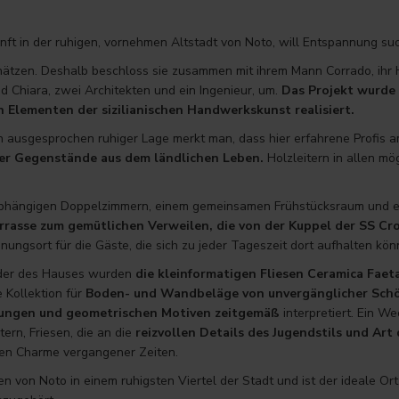
kunft in der ruhigen, vornehmen Altstadt von Noto, will Entspannung s
hätzen. Deshalb beschloss sie zusammen mit ihrem Mann Corrado, ihr
nd Chiara, zwei Architekten und ein Ingenieur, um.
Das Projekt wurde 
 Elementen der sizilianischen Handwerkskunst realisiert.
 in ausgesprochen ruhiger Lage merkt man, dass hier erfahrene Profis
lter Gegenstände aus dem ländlichen Leben.
Holzleitern in allen m
nabhängigen Doppelzimmern, einem gemeinsamen Frühstücksraum und ei
rrasse zum gemütlichen Verweilen, die von der Kuppel der SS Cro
ungsort für die Gäste, die sich zu jeder Tageszeit dort aufhalten kön
äder des Hauses wurden
die kleinformatigen Fliesen
Ceramica Faet
 Kollektion für
Boden- und Wandbeläge von unvergänglicher Sch
rungen
und geometrischen Motiven zeitgemäß
interpretiert. Ein W
ern, Friesen, die an die
reizvollen Details des Jugendstils und Art
en Charme vergangener Zeiten.
en von Noto in einem ruhigsten Viertel der Stadt und ist der ideale Or