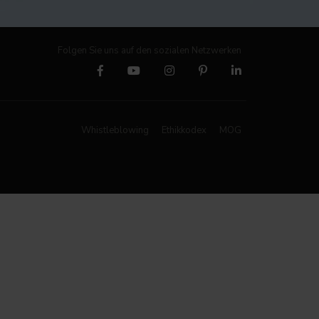
Folgen Sie uns auf den sozialen Netzwerken
Whistleblowing
Ethikkodex
MOG