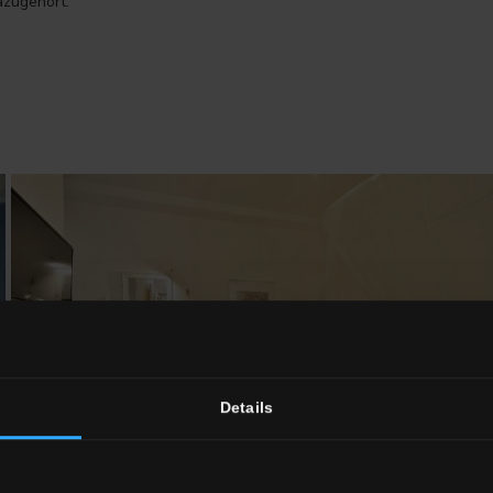
azugehört.
Details