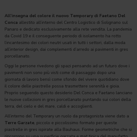
All’insegna del colore il nuovo Temporary di Faetano Del
Conca
allestito all’interno del Centro Logistico di Solignano sul
Panaro e dedicato esclusivamente alla rete vendita. La pandemia
da Covid 19 e il conseguente periodo di isolamento ha rotto
l’incantesimo dei colori neutri usati in tutti i settori, dalla moda
all’interior design, dai complementi d’arredo ai pavimenti in gres
porcellanato.
Oggi le persone rivedono gli spazi pensando ad un futuro dove i
pavimenti non sono più visti come di passaggio dopo una
giornata di lavoro bensì come sfondo del vivere quotidiano dove
il colore delle piastrelle possa trasmettere serenità e gioia.
Proprio seguendo questo desiderio Del Conca e Faetano lanciano
le nuove collezioni in gres porcellanato puntando sui colori della
terra, del cielo e del mare, caldi e accoglienti.
All’interno del Temporary un ruolo da protagonista viene dato a
Terre Garzate
, piccolo e piccolissimo formato per queste
piastrelle in gres ispirate alla Bauhaus. Forme geometriche che si
rincorrono su una superficie garzata e mat tipica del manufatto