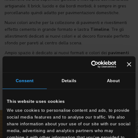
artigianale. Il brick, lucido e dai bordi morbidi, è sempre in gres
porcellanato quindi adatto per pavimentazioni domestiche.
Nuovi colori anche per la collezione di pavimenti e rivestimenti
effetto cemento in grande formato e lastra
Timeline
. Tre gli
allestimenti dedicati ai nuovi colori e al decoro floreale perfetto
sfondo per pareti al centro della scena.
Ampio spazio è dedicato ai nuovi formati e colori dei
pavimenti
da esterno
in 20mm e 30mm. Una gamma infinita di pezzi
speciali completano le serie perfette per qualsiasi progettazione
in outdoor. Piscine, viali carrabili, arredamento da giardino tutto
rivestito in gres e coordinabile con i pavimenti interni.
Consent
Details
About
This website uses cookies
We use cookies to personalise content and ads, to provide
social media features and to analyse our traffic. We also
share information about your use of our site with our social
media, advertising and analytics partners who may
combine it with other information that you’ve provided to