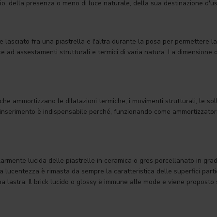
io, della presenza o meno di luce naturale, della sua destinazione d'uso
iene lasciato fra una piastrella e l'altra durante la posa per permettere
ute ad assestamenti strutturali e termici di varia natura. La dimension
i che ammortizzano le dilatazioni termiche, i movimenti strutturali, le sol
oro inserimento è indispensabile perché, funzionando come ammortizzatori 
armente lucida delle piastrelle in ceramica o gres porcellanato in grad
a lucentezza è rimasta da sempre la caratteristica delle superfici par
astra. Il brick lucido o glossy è immune alle mode e viene proposto sia