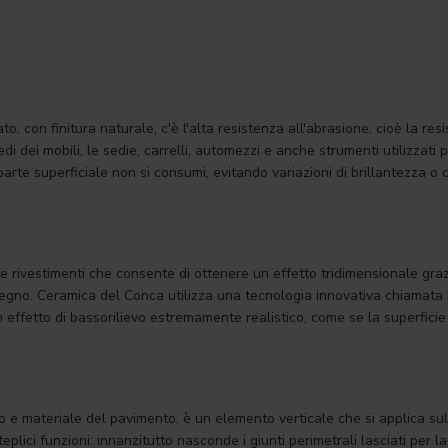
o, con finitura naturale, c'è l'alta resistenza all'abrasione, cioè la res
i dei mobili, le sedie, carrelli, automezzi e anche strumenti utilizzati pe
 parte superficiale non si consumi, evitando variazioni di brillantezza 
 rivestimenti che consente di ottenere un effetto tridimensionale grazie 
 il legno. Ceramica del Conca utilizza una tecnologia innovativa chiama
 un effetto di bassorilievo estremamente realistico, come se la superfic
 e materiale del pavimento, è un elemento verticale che si applica sul m
lici funzioni: innanzitutto nasconde i giunti perimetrali lasciati per la