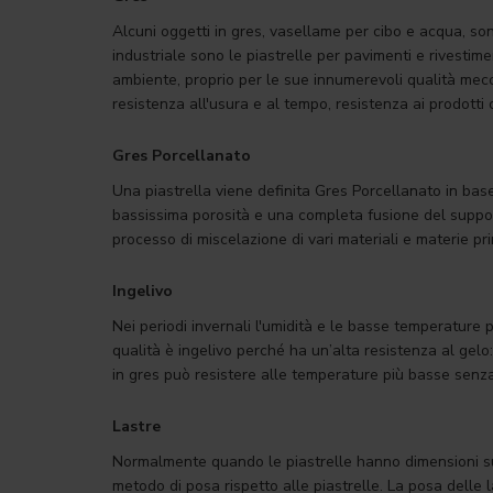
Alcuni oggetti in gres, vasellame per cibo e acqua, sono 
industriale sono le piastrelle per pavimenti e rivestim
ambiente, proprio per le sue innumerevoli qualità mecc
resistenza all'usura e al tempo, resistenza ai prodotti 
Gres Porcellanato
Una piastrella viene definita Gres Porcellanato in bas
bassissima porosità e una completa fusione del suppo
processo di miscelazione di vari materiali e materie pr
Ingelivo
Nei periodi invernali l'umidità e le basse temperature
qualità è ingelivo perché ha un’alta resistenza al gel
in gres può resistere alle temperature più basse senza 
Lastre
Normalmente quando le piastrelle hanno dimensioni sup
metodo di posa rispetto alle piastrelle. La posa delle l