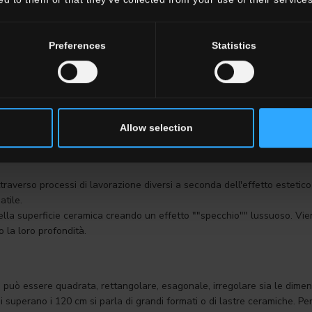
Preferences
Statistics
esistenza. La durezza di una piastrella o di una lastra ceramica viene 
giore è la durezza del minerale che gli corrisponde. Il gres porcellan
Allow selection
 quella di un materiale prezioso come il topazio. Questo spiega perchè l
 attraverso processi di lavorazione diversi a seconda dell'effetto estetic
atile.
 della superficie ceramica creando un effetto ""specchio"" lussuoso. Vi
 la loro profondità.
 può essere quadrata, rettangolare, esagonale, irregolare sia le dimensio
 superano i 120 cm si parla di grandi formati o di lastre ceramiche. Pe