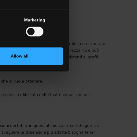
Marketing
determinata tramite un numero che identifica un minerale
ato con finitura naturale presenta durezza >6 e può
Allow all
e piastrelle in gres sono così resistenti ai graffi.
o che si vuole ottenere.
ene spesso utilizzata nelle lastre ceramiche per
ni dei lati e, in quest'ultimo caso, si distingue tra
r scegliere le dimensioni più adatte bisogna tener