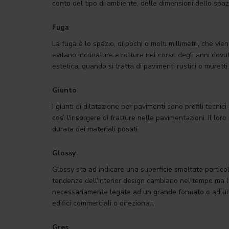
conto del tipo di ambiente, delle dimensioni dello spaz
Fuga
La fuga è lo spazio, di pochi o molti millimetri, che v
evitano incrinature e rotture nel corso degli anni dov
estetica, quando si tratta di pavimenti rustici o muretti.
Giunto
I giunti di dilatazione per pavimenti sono profili tecnic
così l'insorgere di fratture nelle pavimentazioni. Il l
durata dei materiali posati.
Glossy
Glossy sta ad indicare una superficie smaltata particol
tendenze dell’interior design cambiano nel tempo ma l
necessariamente legate ad un grande formato o ad una l
edifici commerciali o direzionali.
Gres