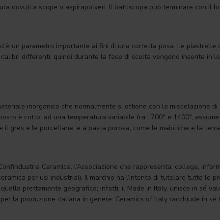
 usura dovuti a scope o aspirapolveri. Il battiscopa può terminare con il
e ed è un parametro importante ai fini di una corretta posa. Le piastre
alibri differenti, quindi durante la fase di scelta vengono inserite in lo
ateriale inorganico che normalmente si ottiene con la miscelazione di a
posto è cotto, ad una temperatura variabile fra i 700° e 1400°, assume 
e il gres e le porcellane, e a pasta porosa, come le maioliche e la terra
onfindustria Ceramica, l’Associazione che rappresenta, collega, informa 
e ceramica per usi industriali. Il marchio ha l’intento di tutelare tutte le 
uella prettamente geografica; infatti, il Made in Italy, unisce in sé valor
per la produzione italiana in genere. Ceramics of Italy racchiude in sé t