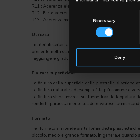
R11 : Aderenza elevata – da 19° a 27°
R12 : Forte aderenza – da 27° a 35°
Consent
R13 : Aderenza molto forte – più di 35° d’inclinazione
Necessary
Selection
Durezza
I materiali ceramici hanno ottimi indici di durezza e r
presente nella scala Mohs. Maggiore è il numero e mag
Deny
raggiungere grado 8 sulla scala di Mohs, paragonabile a
Finitura superficiale
La finitura della superficie delle piastrelle si ottiene
La finitura naturale ad esempio è la più comune e vers
La finitura shine, invece, si ottiene tramite lappatura
renderle particolarmente lucide e vetrose, aumentando
Formato
Per formato si intende sia la forma della piastrella che
piccolo, medio e grande formato. In generale quando si