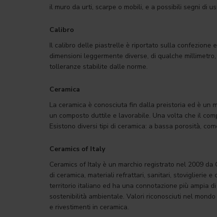
il muro da urti, scarpe o mobili, e a possibili segni di
Calibro
Il calibro delle piastrelle è riportato sulla confezion
dimensioni leggermente diverse, di qualche millimetro, c
tolleranze stabilite dalle norme.
Ceramica
La ceramica è conosciuta fin dalla preistoria ed è un m
un composto duttile e lavorabile. Una volta che il com
Esistono diversi tipi di ceramica: a bassa porosità, com
Ceramics of Italy
Ceramics of Italy è un marchio registrato nel 2009 da C
di ceramica, materiali refrattari, sanitari, stoviglierie 
territorio italiano ed ha una connotazione più ampia di q
sostenibilità ambientale. Valori riconosciuti nel mondo 
e rivestimenti in ceramica.