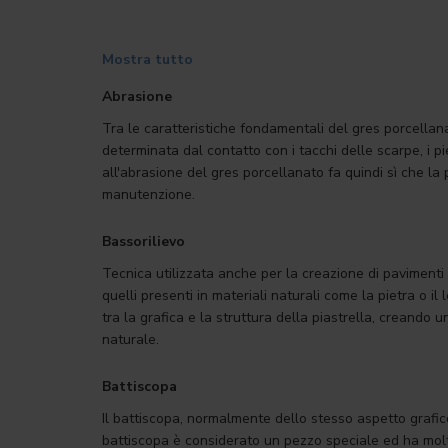
Mostra tutto
Abrasione
Tra le caratteristiche fondamentali del gres porcellanat
determinata dal contatto con i tacchi delle scarpe, i pied
all'abrasione del gres porcellanato fa quindi sì che la
manutenzione.
Bassorilievo
Tecnica utilizzata anche per la creazione di pavimenti e
quelli presenti in materiali naturali come la pietra o
tra la grafica e la struttura della piastrella, creando
naturale.
Battiscopa
Il battiscopa, normalmente dello stesso aspetto grafico
battiscopa è considerato un pezzo speciale ed ha moltep