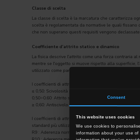
Classe di scelta
La classe di scelta è la marcatura che caratterizza ogni
scelta è regolamentata da normative le quali fissano de
che non superano questi requisiti vengono declassate in
Coefficiente d’attrito statico e dinamico
La fisica descrive l'attrito come una forza contraria al 
mentre se l'oggetto si muove rispetto alla superficie, l
utilizzato come parametro per valutare la capacità anti
I coefficienti di attrito statico hanno la seguente class
≤ 0,50: Scivolosità pericolosa
Consent
0,50÷0,60: Attrito soddisfacente
≥ 0,60: Antiscivolo
This website uses cookies
I coefficienti di attrito dinamico sono principalment
standard più utilizzato in Europa ed ha la seguente cla
We use cookies to personalise
R9 : Aderenza normale – da 3° a 10°
information about your use of 
R10 : Aderenza media – da 10° a 19°
information that you’ve provid