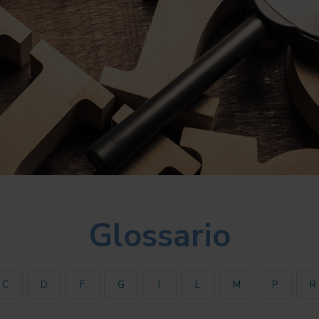
Glossario
C
D
F
G
I
L
M
P
R