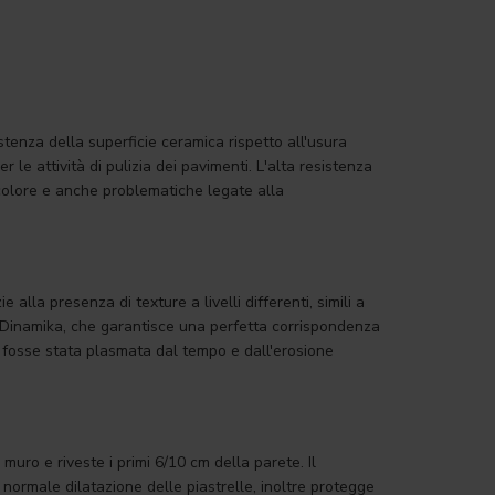
istenza della superficie ceramica rispetto all'usura
r le attività di pulizia dei pavimenti. L'alta resistenza
o colore e anche problematiche legate alla
alla presenza di texture a livelli differenti, simili a
ta Dinamika, che garantisce una perfetta corrispondenza
ie fosse stata plasmata dal tempo e dall'erosione
uro e riveste i primi 6/10 cm della parete. Il
 normale dilatazione delle piastrelle, inoltre protegge