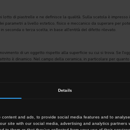
 lotto di piastrelle e ne definisce la qualità. Sulla scatola è impresso 
i parametri a livello estetico, fisico e meccanico da superare per poter
 seconda o terza scelta, in base all'entità del difetto rilevato.
movimento di un oggetto rispetto alla superficie su cui si trova. Se l'ogge
'attrito è dinamico. Nel campo della ceramica, in particolare per quanto r
scivolo delle piastrelle.
ificazione:
Details
e testati con la normativa Italiana BCRA e quella americana anche se 
ssificazione:
 content and ads, to provide social media features and to analyse 
our site with our social media, advertising and analytics partners
ed to them or that they’ve collected from your use of their services