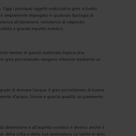
Oggi i principali oggetti realizzati in gres a livello
, è ampiamente impiegato in qualsiasi tipologia di
tenza all'abrasione, resistenza al calpestio,
satilità e grande impatto estetico.
mento minimo di questo materiale implica una
e in gres porcellanato vengono ottenute mediante un
rado di drenare l'acqua. Il gres porcellanato di buona
bimento d'acqua. Grazie a questa qualità, un pavimento
a dimensione e all'aspetto estetico è diverso anche il
he, della colla e della sua spalmatura. Le lastre in gres