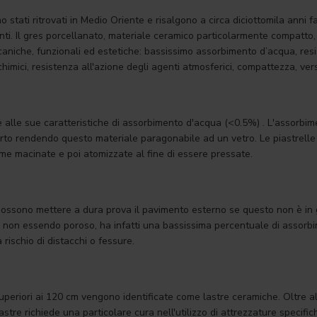
stati ritrovati in Medio Oriente e risalgono a circa diciottomila anni fa. 
enti. Il gres porcellanato, materiale ceramico particolarmente compatto
aniche, funzionali ed estetiche: bassissimo assorbimento d’acqua, resis
chimici, resistenza all'azione degli agenti atmosferici, compattezza, ver
e alle sue caratteristiche di assorbimento d'acqua (<0.5%) . L'assorbi
rto rendendo questo materiale paragonabile ad un vetro. Le piastrell
ime macinate e poi atomizzate al fine di essere pressate.
 possono mettere a dura prova il pavimento esterno se questo non è in g
o: non essendo poroso, ha infatti una bassissima percentuale di assor
rischio di distacchi o fessure.
eriori ai 120 cm vengono identificate come lastre ceramiche. Oltre all
astre richiede una particolare cura nell'utilizzo di attrezzature specific