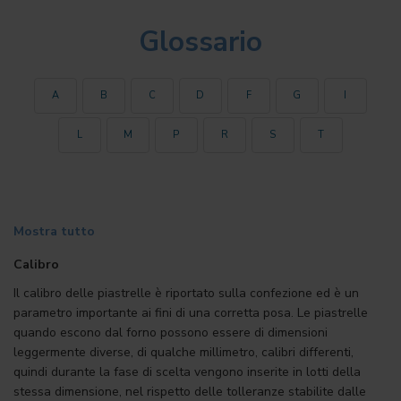
Glossario
A
B
C
D
F
G
I
L
M
P
R
S
T
Mostra tutto
Calibro
Il calibro delle piastrelle è riportato sulla confezione ed è un
parametro importante ai fini di una corretta posa. Le piastrelle
quando escono dal forno possono essere di dimensioni
leggermente diverse, di qualche millimetro, calibri differenti,
quindi durante la fase di scelta vengono inserite in lotti della
stessa dimensione, nel rispetto delle tolleranze stabilite dalle