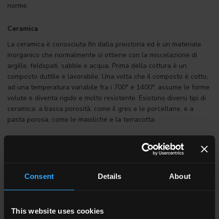
norme.
Ceramica
La ceramica è conosciuta fin dalla preistoria ed è un materiale
inorganico che normalmente si ottiene con la miscelazione di
argille, feldspati, sabbie e acqua. Prima della cottura è un
composto duttile e lavorabile. Una volta che il composto è cotto,
ad una temperatura variabile fra i 700° e 1400°, assume le forme
volute e diventa rigido e molto resistente. Esistono diversi tipi di
ceramica: a bassa porosità, come il gres e le porcellane, e a
pasta porosa, come le maioliche e la terracotta.
Ceramics of Italy
Ceramics of Italy è un marchio registrato nel 2009 da
Confindustria Ceramica, l’Associazione che rappresenta, collega,
Consent
Details
About
informa e assiste le aziende italiane produttrici di piastrelle di
ceramica, materiali refrattari, sanitari, stoviglierie e ceramica per
usi industriali. Il marchio ha l’intento di tutelare tutte le produzioni
This website uses cookies
ceramiche italiane realizzate all’interno del territorio italiano ed