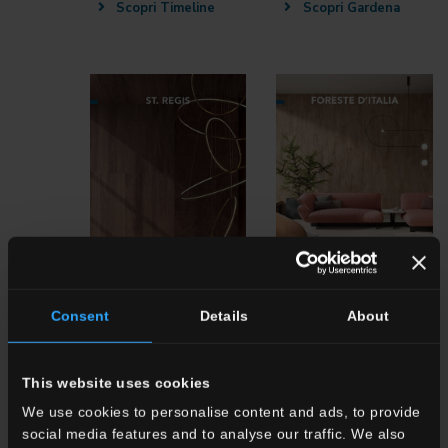
Scopri Timeline
Scopri Gardena
Consent
Details
About
SR St. Regis
FI Foreste d'Italia
Scarica la scheda
Scarica la scheda
This website uses cookies
tecnica
tecnica
We use cookies to personalise content and ads, to provide
Scopri St. Regis
social media features and to analyse our traffic. We also
Scopri Foreste d'Italia