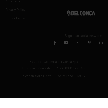
Note Legali
Privacy Policy
Cookie Policy
Seguici sui social networks
© 2019 Ceramica del Conca Spa
Tutti i diritti riservati
|
P. IVA 00819720400
Segnalazione illeciti
Codice Etico
MOG