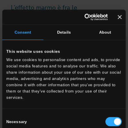
L’effetto marmo è fra le
pavimentazioni e i rivestimenti più
richiesti dai progettisti.
Consent
Details
About
Uno stile senza tempo con cui si
riesce a realizzare ambienti glamour e
This website uses cookies
ricchi di fascino.
We use cookies to personalise content and ads, to provide
social media features and to analyse our traffic. We also
Ci sono collezioni liberamente ispirate
share information about your use of our site with our social
a marmi pregiati, per lo più italiani, e
media, advertising and analytics partners who may
combine it with other information that you’ve provided to
collezioni nate dalla creatività dei
them or that they’ve collected from your use of their
laboratori di ricerca interni che, grazie
services.
a tecnologie di ultimissima
generazione, riescono ad elaborare
Consent
texture originali e particolarmente
Necessary
Selection
sceniche.