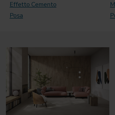
Effetto Cemento
M
Posa
P