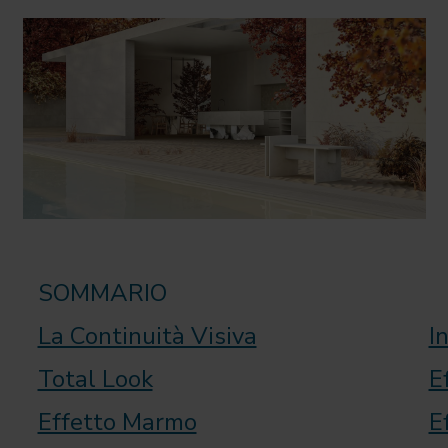
SOMMARIO
La Continuità Visiva
I
Total Look
E
Effetto Marmo
E