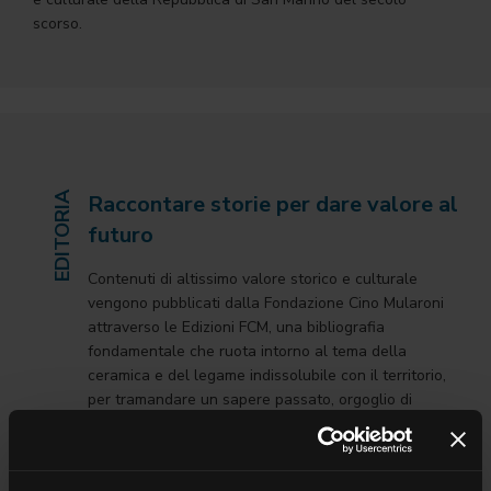
scorso.
EDITORIA
Raccontare storie per dare valore al
futuro
Contenuti di altissimo valore storico e culturale
vengono pubblicati dalla Fondazione Cino Mularoni
attraverso le Edizioni FCM, una bibliografia
fondamentale che ruota intorno al tema della
ceramica e del legame indissolubile con il territorio,
per tramandare un sapere passato, orgoglio di
un’intera comunità, che diventi fonte d’ispirazione
per le nuove generazioni del domani.