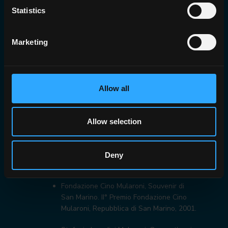
Statistics
produzione ceramica a San Marino,
Repubblica di San Marino, 1994
Marketing
Giuliana Gardelli, La ceramica di San
Marino. Arte e arredo del Novecento,
République de Saint-Marin, 1996.
Ceramica Faetano, Fatta di terra. Accenti
Allow all
sulla ceramica sammarinese
contemporanea, Repubblica di San
Marino, 1997.
Allow selection
Fondazione Cino Mularoni, Premio
Fondazione Cino Mularoni, Repubblica di
Deny
San Marino, 1998.
Fondazione Cino Mularoni, Souvenir di
San Marino. II° Premio Fondazione Cino
Mularoni, Repubblica di San Marino, 2001.