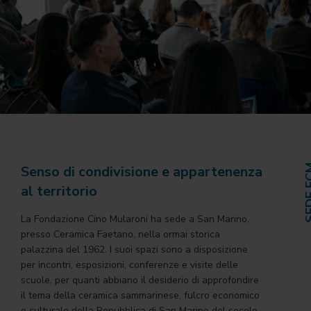
Senso di condivisione e appartenenza
SEDE
al territorio
La Fondazione Cino Mularoni ha sede a San Marino,
presso Ceramica Faetano, nella ormai storica
palazzina del 1962. I suoi spazi sono a disposizione
per incontri, esposizioni, conferenze e visite delle
scuole, per quanti abbiano il desiderio di approfondire
il tema della ceramica sammarinese, fulcro economico
e culturale della Repubblica di San Marino del secolo