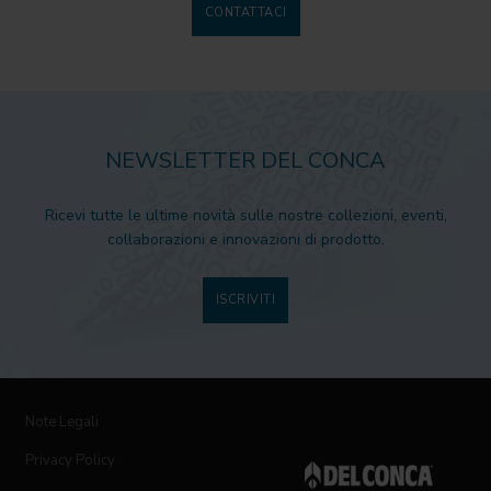
CONTATTACI
NEWSLETTER DEL CONCA
Ricevi tutte le ultime novità sulle nostre collezioni, eventi,
collaborazioni e innovazioni di prodotto.
ISCRIVITI
Note Legali
Privacy Policy