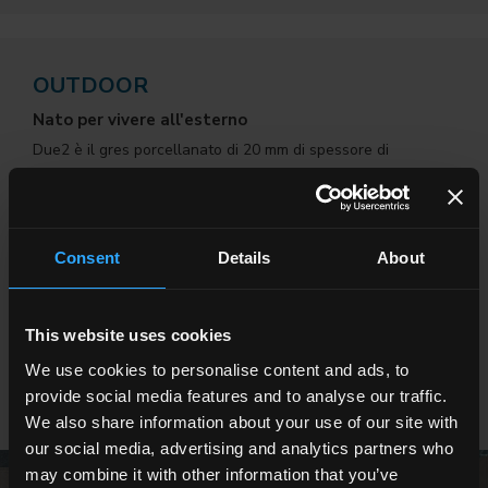
OUTDOOR
Nato per vivere all'esterno
Due2 è il gres porcellanato di 20 mm di spessore di
Ceramica del Conca, la giusta soluzione per pavimentare
ogni tipo di superficie esterna. Resistenza all’usura, allo
scivolamento, alle azioni meccaniche e agli agenti
atmosferici senza compromessi abbinata ad un valore
Consent
Details
About
estetico identico ai più avanzati prodotti per interno.
SCOPRI TUTTE LE COLLEZIONI
This website uses cookies
We use cookies to personalise content and ads, to
SCOPRI TUTTE LE COLLEZIONI FAETANO
provide social media features and to analyse our traffic.
We also share information about your use of our site with
our social media, advertising and analytics partners who
may combine it with other information that you’ve