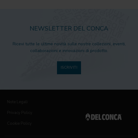
NEWSLETTER DEL CONCA
Ricevi tutte le ultime novità sulle nostre collezioni, eventi,
collaborazioni e innovazioni di prodotto.
ISCRIVITI
Note Legali
Privacy Policy
Cookie Policy