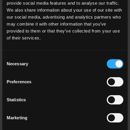
provide social media features and to analyse our traffic.
Le suggestioni più pure delle essenze lignee per pavimenti e
We also share information about your use of our site with
rivestimenti in gres
our social media, advertising and analytics partners who
may combine it with other information that you’ve
provided to them or that they’ve collected from your use
of their services.
Consent
Necessary
Selection
Preferences
Statistics
NESTING
Marketing
Un’ardesia primitiva per pavimenti e rivestimenti in gres