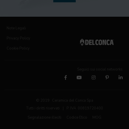
Note Legali
Privacy Policy
Cookie Policy
Seguici sui social networks
© 2019 Ceramica del Conca Spa
Tutti i diritti riservati
|
P. IVA 00819720400
Segnalazione illeciti
Codice Etico
MOG