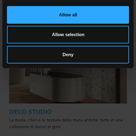
porcellanato dal fascino evocativo.
Allow all
Allow selection
Deny
DECO STUDIO
La moda, i fiori e le texture delle mura antiche, tutto in una
collezione di decori in gres