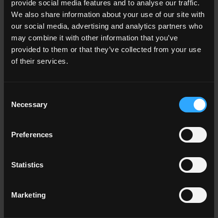
provide social media features and to analyse our traffic.
We also share information about your use of our site with
TIMELINE2
our social media, advertising and analytics partners who
may combine it with other information that you’ve
Texture cementizie ricche di dettagli disegnano spazi senza
provided to them or that they’ve collected from your use
tempo.
of their services.
Consent
I VANTAGGI DEL GRES EFFETTO
Necessary
Selection
CEMENTO
Pavimenti e rivestimenti, insieme con tutte le altre finiture,
Preferences
concorrono in maniera determinante a caratterizzare lo stile
di un ambiente. Una delle tendenze di maggior successo
negli ultimi tempi è lo
stile industriale,
nato nelle grandi
Statistics
metropoli negli anni '80 e ormai ampiamente diffuso in tutto
il mondo della casa.
Marketing
Ristrutturare l’abitazione per poter immaginare di vivere in
una vecchia fabbrica riqualificata è davvero semplice.