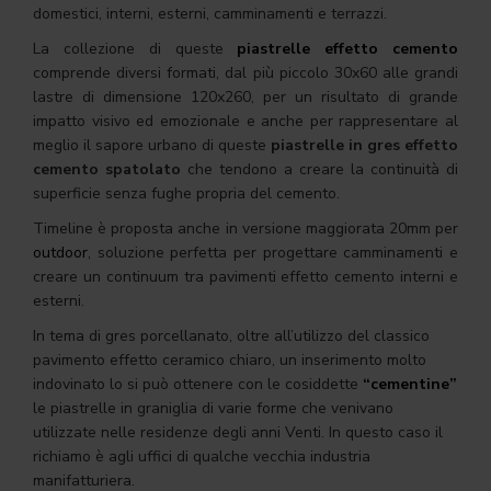
domestici, interni, esterni, camminamenti e terrazzi.
La collezione di queste
piastrelle effetto cemento
comprende diversi formati, dal più piccolo 30x60 alle grandi
lastre di dimensione 120x260, per un risultato di grande
impatto visivo ed emozionale e anche per rappresentare al
meglio il sapore urbano di queste
piastrelle in gres effetto
cemento spatolato
che tendono a creare la continuità di
superficie senza fughe propria del cemento.
Timeline è proposta anche in versione maggiorata 20mm per
outdoor
, soluzione perfetta per progettare camminamenti e
creare un continuum tra pavimenti effetto cemento interni e
esterni.
In tema di gres porcellanato, oltre all’utilizzo del classico
pavimento effetto ceramico chiaro, un inserimento molto
indovinato lo si può ottenere con le cosiddette
“cementine”
le piastrelle in graniglia di varie forme che venivano
utilizzate nelle residenze degli anni Venti. In questo caso il
richiamo è agli uffici di qualche vecchia industria
manifatturiera.