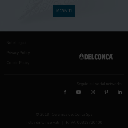
ISCRIVITI
Note Legali
Privacy Policy
Cookie Policy
Seguici sui social networks
© 2019 Ceramica del Conca Spa
Tutti i diritti riservati
|
P. IVA 00819720400