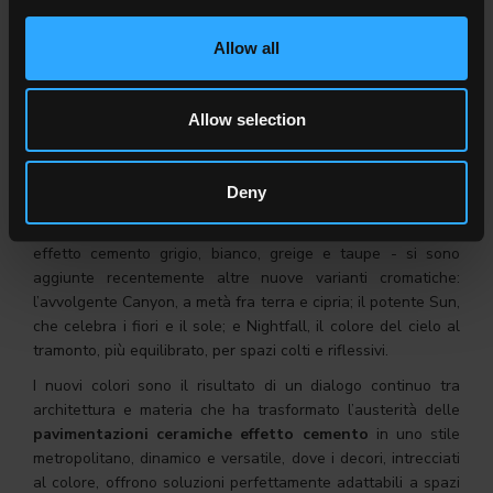
L’importante è saper scegliere i materiali adatti giocando con
gli abbinamenti corretti. Un
pavimento effetto cemento
,
Allow all
pareti con mattoncini a vista, grandi finestroni e qualche
dettaglio vintage in questo caso fanno la differenza.
Il moderno pavimento effetto cemento
Timeline
di Ceramica
Allow selection
del Conca è proprio la soluzione ottimale per ottenere
questo risultato anche eventualmente reinterpretandolo e
addolcendolo con un’estetica più morbida e in grado di
Deny
creare atmosfere ancor più confortevoli e conviviali, grazie
alle nuove proposte colore. Alle tonalità già disponibili -
effetto cemento grigio, bianco, greige e taupe - si sono
aggiunte recentemente altre nuove varianti cromatiche:
l’avvolgente Canyon, a metà fra terra e cipria; il potente Sun,
che celebra i fiori e il sole; e Nightfall, il colore del cielo al
tramonto, più equilibrato, per spazi colti e riflessivi.
I nuovi colori sono il risultato di un dialogo continuo tra
architettura e materia che ha trasformato l’austerità delle
pavimentazioni ceramiche effetto cemento
in uno stile
metropolitano, dinamico e versatile, dove i decori, intrecciati
al colore, offrono soluzioni perfettamente adattabili a spazi