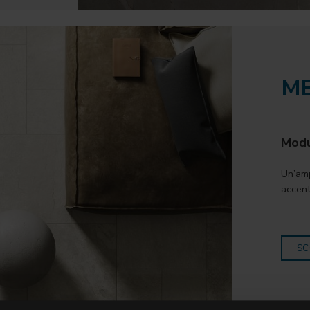
ME
Modul
Un’amp
accent
SC