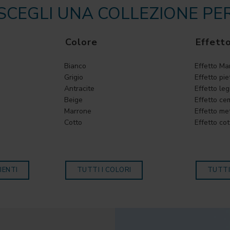
SCEGLI UNA COLLEZIONE PE
Colore
Effett
Bianco
Effetto M
Grigio
Effetto pie
Antracite
Effetto le
Beige
Effetto ce
Marrone
Effetto me
Cotto
Effetto cot
IENTI
TUTTI I COLORI
TUTTI