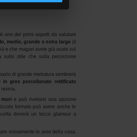
 è uno dei primi aspetti da valutare
lo, medio, grande o extra large
(il
 più e che magari avete già usato sul
a sullo stile che sulla percezione
 spazio di grande metratura sembrerà
e in gres porcellanato rettificato
 resina.
i muri
e può rivelarsi una opzione
piccolo formato può avere anche le
scelta donerà un tocco glamour a
itare visivamente le aree della casa,