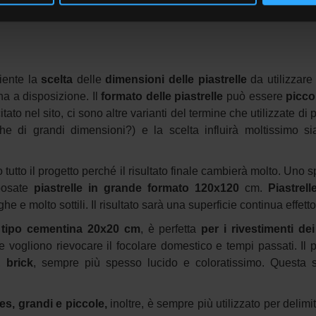
iente la
scelta
delle
dimensioni delle piastrelle
da utilizzare
ha a disposizione. Il
formato delle piastrelle
può essere
picco
tato nel sito, ci sono altre varianti del termine che utilizzate di
e di grandi dimensioni?) e la scelta influirà moltissimo si
 tutto il progetto perché il risultato finale cambierà molto. Uno
posate
piastrelle in grande formato 120x120
cm.
Piastrell
e molto sottili. Il risultato sarà una superficie continua effetto
, tipo cementina 20x20 cm
, è perfetta
per i rivestimenti de
 vogliono rievocare il focolare domestico e tempi passati. Il 
,
brick
, sempre più spesso lucido e coloratissimo. Questa 
res, grandi e piccole,
inoltre, è sempre più utilizzato per delim