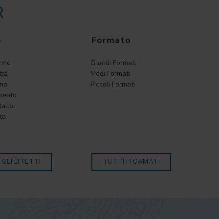
R
o
Formato
armo
Grandi Formati
tra
Medi Formati
gno
Piccoli Formati
mento
tallo
to
 GLI EFFETTI
TUTTI I FORMATI