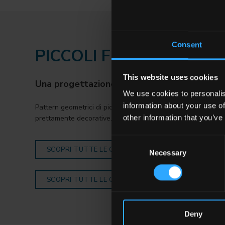
Consent
PICCOLI FORMATI
This website uses cookies
Una progettazione curata al minimo dettagl
We use cookies to personalis
information about your use of
Pattern geometrici di piccole dimensioni disegnano superfic
other information that you’ve
prettamente decorative.
Consent
SCOPRI TUTTE LE COLLEZIONI
Necessary
Selection
SCOPRI TUTTE LE COLLEZIONI FAETANO
Deny