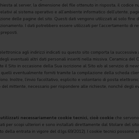
ichiesta al server, la dimensione del file ottenuto in risposta, il codice
 relativi al sistema operativo e all’ambiente informatico dell’utente, pag
zione delle pagine del sito. Questi dati vengono utilizzati al solo fine 
nzionamento. I dati potrebbero essere utilizzati per l’accertamento di res
 preposti.
 elettronica agli indirizzi indicati su questo sito comporta la successiva 
egli eventuali altri dati personali inseriti nella missiva. Ceramica del
 il Sito in occasione della Sua iscrizione al Sito e/o al servizio di new
hé quelli eventualmente forniti tramite la compilazione della scheda cli
o. Inoltre, l’invio facoltativo, esplicito e volontario di posta elettronica 
 del mittente, necessario per rispondere alle richieste, nonché degli eve
utilizzati necessariamente cookie tecnici, cioè cookie
che servono 
ati per scopi ulteriori e sono installati direttamente dal titolare del si
to della entrata in vigore del d.lgs.69/2012). I cookie tecnici possono 