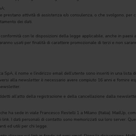
pA;
che prestano attività di assistenza e/o consulenza, o che svolgono, per 
ttamento dei dati.
in conformità con le disposizioni della legge applicabile, anche in paesi
saranno usati per finalità di carattere promozionale di terzi e non sara
 SpA, il nome e l’indirizzo email dell’utente sono inseriti in una lista 
riversi alla newsletter è necessario avere compiuto 16 anni e fornire e
newsletter.
detti all’atto della registrazione e della cancellazione dalla newslette
 che ha sede in viale Francesco Restelli 1 a Milano (Italia). MailUp, com
i link. I dati personali di contatto sono memorizzati sui loro server. Q
ti ed utili per chi legge.
nte cliccare sul link in fondo ad ogni email. Dopo la disiscrizione, Mail