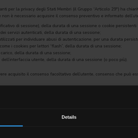
nti per la privacy degli Stati Membri (il Gruppo “Articolo 29″) ha chiar
e non è necessario acquisire il consenso preventivo e informato dell’uten
ificativo di sessione), della durata di una sessione o cookie persistenti
i dei servizi autenticati, della durata di una sessione;
utilizzati per individuare abusi di autenticazione, per una durata persist
 come i cookies per lettori “flash”, della durata di una sessione;
 carico, della durata di una sessione;
 dell’interfaccia utente, della durata di una sessione (o poco più).
avere acquisito il consenso facoltativo dell’utente, consenso che può 
scontrare e soddisfare ogni Sua richiesta e dunque per gestire il rappor
 finalità è obbligatorio, e l’eventuale non comunicazione, o comunicazio
Details
 dei servizi presenti sul sito.