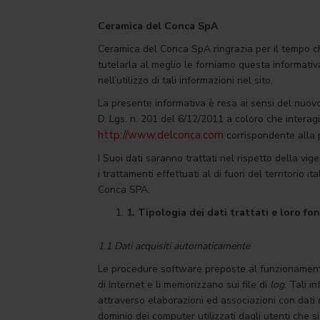
Ceramica del Conca SpA
Ceramica del Conca SpA ringrazia per il tempo ch
tutelarla al meglio le forniamo questa informativa 
nell’utilizzo di tali informazioni nel sito.
La presente informativa è resa ai sensi del nuov
D. Lgs. n. 201 del 6/12/2011 a coloro che interagi
http://www.delconca.com
corrispondente alla p
I Suoi dati saranno trattati nel rispetto della vig
i trattamenti effettuati al di fuori del territori
Conca SPA.
1.
Tipologia dei dati trattati e loro fon
1.1 Dati acquisiti automaticamente
Le procedure software preposte al funzionamento 
di Internet e li memorizzano sui file di
log
. Tali i
attraverso elaborazioni ed associazioni con dati de
dominio dei computer utilizzati dagli utenti che si 