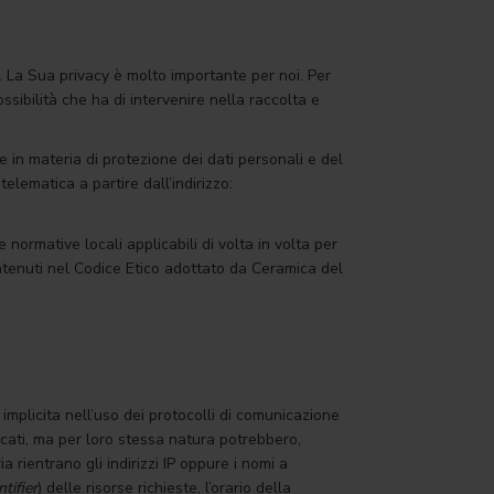
 La Sua privacy è molto importante per noi. Per
ossibilità che ha di intervenire nella raccolta e
in materia di protezione dei dati personali e del
elematica a partire dall’indirizzo:
 normative locali applicabili di volta in volta per
contenuti nel Codice Etico adottato da Ceramica del
mplicita nell’uso dei protocolli di comunicazione
icati, ma per loro stessa natura potrebbero,
a rientrano gli indirizzi IP oppure i nomi a
tifier
) delle risorse richieste, l’orario della