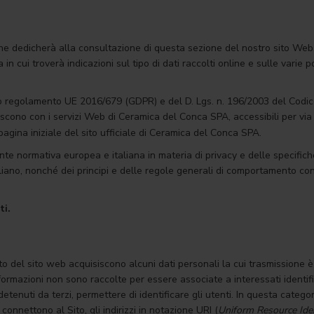
e dedicherà alla consultazione di questa sezione del nostro sito Web.
in cui troverà indicazioni sul tipo di dati raccolti online e sulle varie p
o regolamento UE 2016/679 (GDPR) e del D. Lgs. n. 196/2003 del Codice 
scono con i servizi Web di Ceramica del Conca SPA, accessibili per via t
agina iniziale del sito ufficiale di Ceramica del Conca SPA.
ente normativa europea e italiana in materia di privacy e delle specifiche
o italiano, nonché dei principi e delle regole generali di comportamento 
ti.
del sito web acquisiscono alcuni dati personali la cui trasmissione è i
nformazioni non sono raccolte per essere associate a interessati identif
tenuti da terzi, permettere di identificare gli utenti. In questa categori
connettono al Sito, gli indirizzi in notazione URI (
Uniform Resource Iden