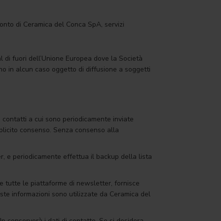
conto di Ceramica del Conca SpA, servizi
 al di fuori dell’Unione Europea dove la Società
nno in alcun caso oggetto di diffusione a soggetti
di contatti a cui sono periodicamente inviate
splicito consenso. Senza consenso alla
r, e periodicamente effettua il backup della lista
e tutte le piattaforme di newsletter, fornisce
ueste informazioni sono utilizzate da Ceramica del
Up conserverà i dati di contatto. Se si desidera