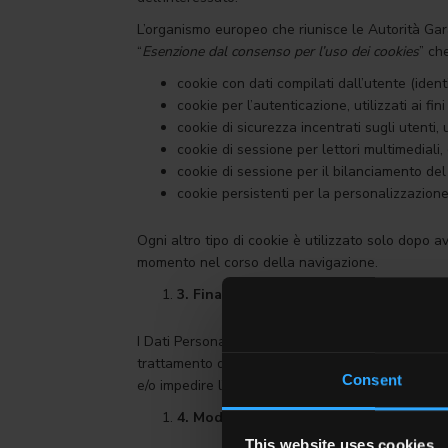
L’organismo europeo che riunisce le Autorità Gara
“
Esenzione dal consenso per l’uso dei cookies
” ch
cookie con dati compilati dall’utente (ident
cookie per l’autenticazione, utilizzati ai fin
cookie di sicurezza incentrati sugli utenti, 
cookie di sessione per lettori multimediali,
cookie di sessione per il bilanciamento del
cookie persistenti per la personalizzazione
Ogni altro tipo di cookie è utilizzato solo dopo 
momento nel corso della navigazione.
3.
Finalità del trattamento dei dati
I Dati Personali potranno essere utilizzati per ri
trattamento dei dati per l’espletamento di queste
Consent
e/o impedire l’utilizzo in pieno delle funzionalità e
4.
Modalità e luogo del trattamento.
This website uses cookies