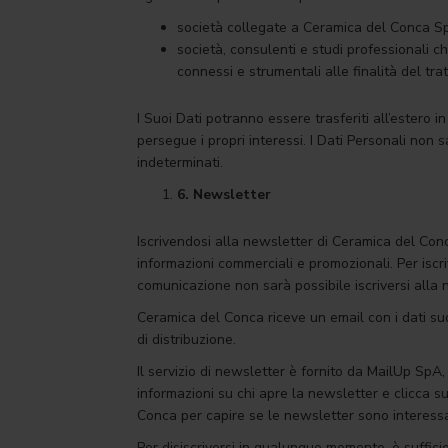
società collegate a Ceramica del Conca S
società, consulenti e studi professionali 
connessi e strumentali alle finalità del tra
I Suoi Dati potranno essere trasferiti all’estero 
persegue i propri interessi. I Dati Personali non 
indeterminati.
6.
Newsletter
Iscrivendosi alla newsletter di Ceramica del Conca
informazioni commerciali e promozionali. Per isc
comunicazione non sarà possibile iscriversi alla 
Ceramica del Conca riceve un email con i dati sud
di distribuzione.
Il servizio di newsletter è fornito da MailUp SpA,
informazioni su chi apre la newsletter e clicca su
Conca per capire se le newsletter sono interessan
Per disiscriversi in qualunque momento, è sufficie