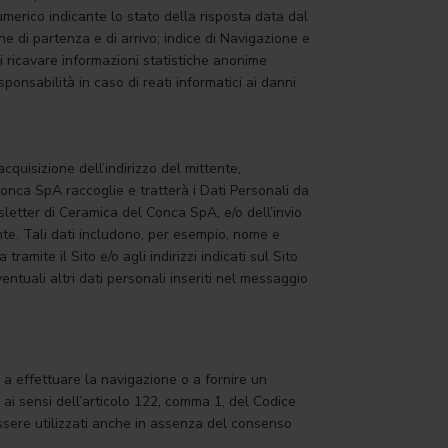
 numerico indicante lo stato della risposta data dal
ine di partenza e di arrivo; indice di Navigazione e
di ricavare informazioni statistiche anonime
ponsabilità in caso di reati informatici ai danni
acquisizione dell’indirizzo del mittente,
 Conca SpA raccoglie e tratterà i Dati Personali da
sletter di Ceramica del Conca SpA, e/o dell’invio
ente. Tali dati includono, per esempio, nome e
tramite il Sito e/o agli indirizzi indicati sul Sito
ntuali altri dati personali inseriti nel messaggio
a effettuare la navigazione o a fornire un
to ai sensi dell’articolo 122, comma 1, del Codice
essere utilizzati anche in assenza del consenso