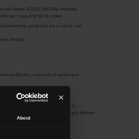
ito nel Parere 4/2012 (WP194) intitolato
te per i seguenti tipi di cookie:
 limitatamente ad alcune ore in taluni casi;
ente limitata;
essere modificato o revocato in qualunque
to tra Lei e Ceramica del Conca SpA. Il
ne errata, di una delle informazioni può limitare
About