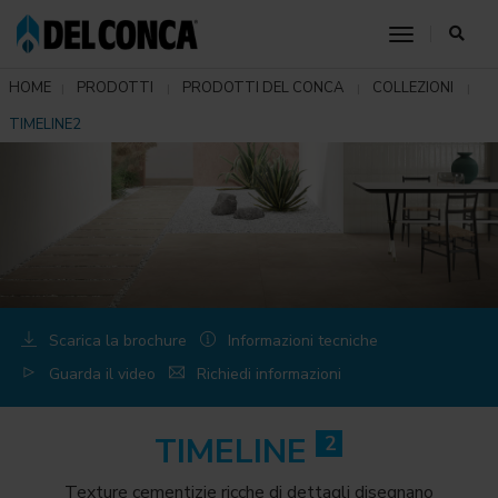
toggle nav
HOME
PRODOTTI
PRODOTTI DEL CONCA
COLLEZIONI
TIMELINE2
Scarica la brochure
Informazioni tecniche
Guarda il video
Richiedi informazioni
TIMELINE
2
Texture cementizie ricche di dettagli disegnano