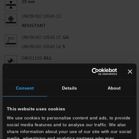
20 mm
UNI EN ISO 10545.12:
RESISTANT
UNI EN ISO 10545.13:
GA
UNI EN ISO 10545.14:
5
DIN 51130:
R11
DIN 51097:
C
ANSI A 137.1 (DCOF):
≥0,60
BCRA:
>0,40
Consent
Details
About
FORMATI DISPONIBILI
This website uses cookies
We use cookies to personalise content and ads, to provide
social media features and to analyse our traffic. We also
share information about your use of our site with our social
media, advertising and analytics partners who may