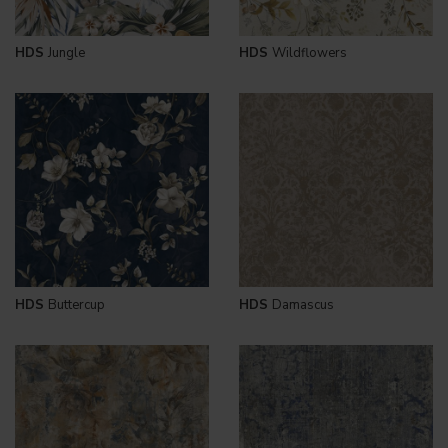
HDS
Jungle
HDS
Wildflowers
HDS
Buttercup
HDS
Damascus