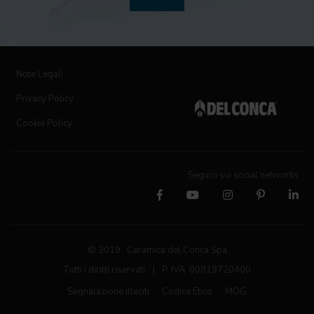
Note Legali
Privacy Policy
Cookie Policy
Seguici sui social networks
© 2019 Ceramica del Conca Spa
Tutti i diritti riservati
|
P. IVA 00819720400
Segnalazione illeciti
Codice Etico
MOG