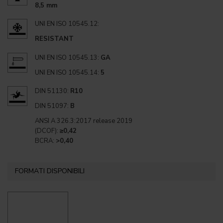
8,5 mm
UNI EN ISO 10545.12:
RESISTANT
UNI EN ISO 10545.13:
GA
UNI EN ISO 10545.14:
5
DIN 51130:
R10
DIN 51097:
B
ANSI A 326.3:2017 release 2019
(DCOF):
≥0,42
BCRA:
>0,40
FORMATI DISPONIBILI