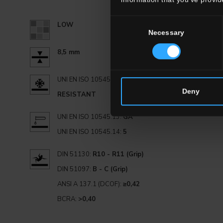
120x120 .
Consent
LOW
Necessary
Selection
8,5 mm
UNI EN ISO 10545.12:
Deny
RESISTANT
UNI EN ISO 10545.13:
GA
UNI EN ISO 10545.14:
5
DIN 51130:
R10 - R11 (Grip)
DIN 51097:
B - C (Grip)
ANSI A 137.1 (DCOF):
≥0,42
BCRA:
>0,40