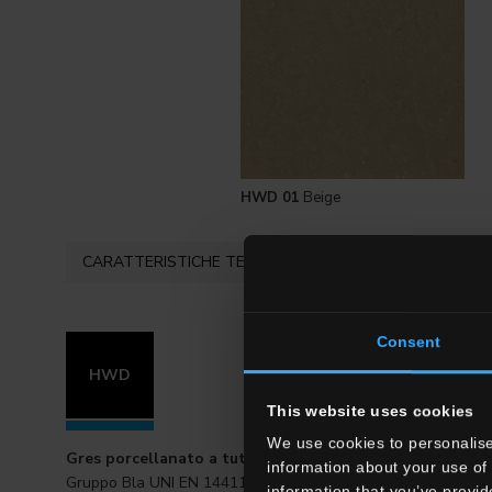
HWD 01
Beige
CARATTERISTICHE TECNICHE
FORMATI 
Consent
HWD
This website uses cookies
We use cookies to personalise
Gres porcellanato a tutta massa
information about your use of 
Gruppo Bla UNI EN 14411_G
information that you’ve provid