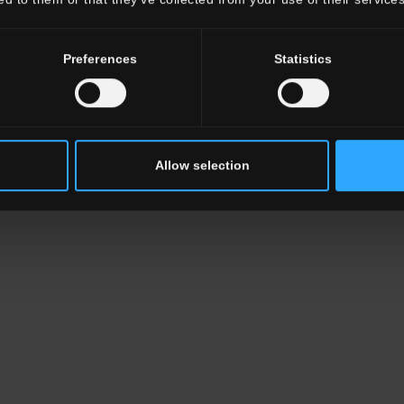
 48"x48"
80x80 . 32"x32"
60x120 . 24"x48"
60x60
Preferences
Statistics
Allow selection