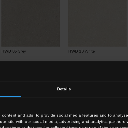
HWD 05
Grey
HWD 10
White
DISPONIBILI
Details
 content and ads, to provide social media features and to analyse 
our site with our social media, advertising and analytics partners
ed to them or that they’ve collected from your use of their services