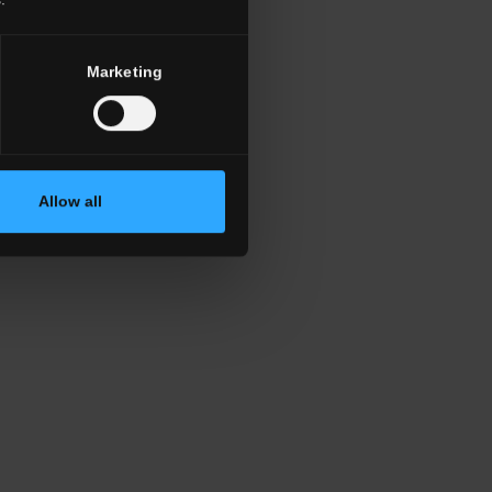
 . 24"x24"
30x60 . 12"x24"
Marketing
Allow all