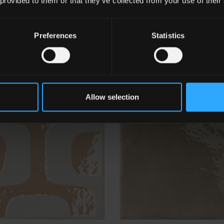
 provided to them or that they’ve collected from your use of their
Preferences
Statistics
i
MI 11
Perla
Allow selection