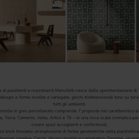
 di pavimenti e rivestimenti Manufatti nasce dalla sperimentazione di 
disegni e forme insolite e variegate, giochi tridimensionali tono su ton
tutti gli ambienti.
astrelle in gres porcellanato comprende 7 proposte nel caratteristico br
a, Terra, Cemento, Amla, Artico e Tè – in una ricca scala cromatica p
creare spazi accoglienti e confortevoli.
ico brick troviamo un’esplosione di forme geometriche nella piastrelli
inazioni creative: Cerchi, decoro insolito e carismatico; Sagome, un pr