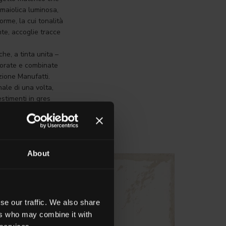
 maiolica luminosa,
rme, la cui tonalità
nte, accoglie tracce
he, a tinta unita –
vorate e combinate
zione Manufatti.
ale di una volta,
estimenti in gres
About
se our traffic. We also share
ers who may combine it with