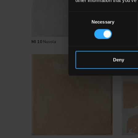
other information that you’ve
Consent
Necessary
Selection
MI 10
Nuvola
MI
Cerch
Deny