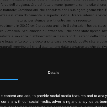
 forza dell’artigianalità e del fatto a mano; Ipanema, con lo stile di una
e naturale; Combinazioni, che conquista per il suo rigore geometrico; Fo
za e illumina dolcemente le superfici; infine, Tracce, intenso e vibra
naturali per stemperare il nostro animo irrequieto.
rivestimenti in 20x20 cm è proposta anche in 6 colorazioni lucide, classic
sca, Armadillo, Acquamarina e Sottobosco – che sono state riprese, la
atività e sapienza in abbinamento ai classici brick Faetano della colle
 e leggere fluiscono e decorano la casa, ricreando quello stile artigian
naturali imperfezioni che si allontanano dalle consuete logiche dei riv
porcellanato per il bagno e la cucina.
Details
e content and ads, to provide social media features and to analy
 our site with our social media, advertising and analytics partn