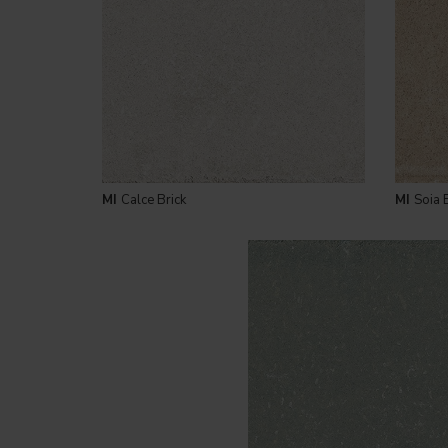
MI
Calce Brick
MI
Soia 