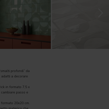
“smalti profondi” da
o adatti a decorare
ick in formato 7,5 x
er cambiare passo e
na formato 20x20 cm.
ogetto materico che