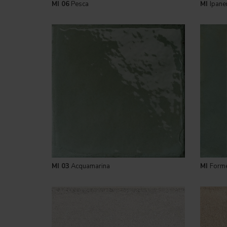
MI 06
Pesca
MI
Ipan
MI 03
Acquamarina
MI
Form