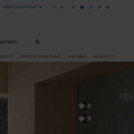
AREA DOWNLOAD
IT
ontatti
ODOTTI
PRODOTTI FAETANO
FAETANO
MANUFATTI