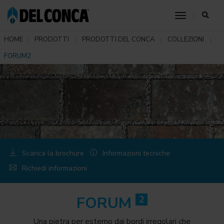
toggle nav
HOME
PRODOTTI
PRODOTTI DEL CONCA
COLLEZIONI
FORUM2
Scarica la brochure
Informazioni tecniche
Richiedi informazioni
FORUM
2
Una pietra per esterno dai bordi irregolari che