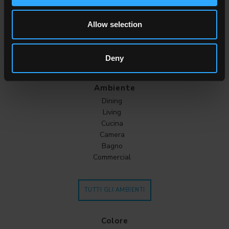
Outdoor
Allow selection
Deny
Ambiente
Dining
Living
Cucina
Camera
Bagno
Commercial
TUTTI GLI AMBIENTI
Colore