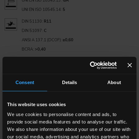
UNI EN ISO 10545.13:
GA
UNI EN ISO 10545.14:
5
DIN 51130:
R11
DIN 51097:
C
ANSI A 137.1 (DCOF):
≥0,60
BCRA:
>0,40
FORMATI DISPONIBILI
Consent
Details
About
This website uses cookies
40x80 . 16"x32"
We use cookies to personalise content and ads, to
provide social media features and to analyse our traffic.
We also share information about your use of our site with
our social media, advertising and analytics partners who