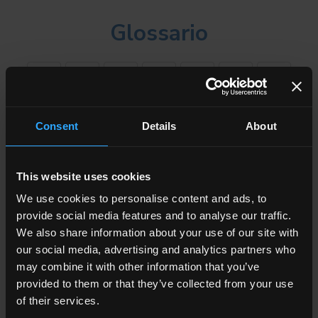
Glossario
A
B
C
D
F
G
I
L
M
P
R
S
T
Consent
Details
About
This website uses cookies
Mostra tutto
We use cookies to personalise content and ads, to
Lastre
provide social media features and to analyse our traffic.
Normalmente quando le piastrelle hanno dimensioni superiori ai
We also share information about your use of our site with
120 cm vengono identificate come lastre ceramiche. Oltre alla
our social media, advertising and analytics partners who
dimensione e all'aspetto estetico è diverso anche il metodo di
may combine it with other information that you’ve
posa rispetto alle piastrelle. La posa delle lastre richiede una
provided to them or that they’ve collected from your use
particolare cura nell'utilizzo di attrezzature specifiche, della colla
of their services.
e della sua spalmatura. Le lastre in gres porcellanato hanno un