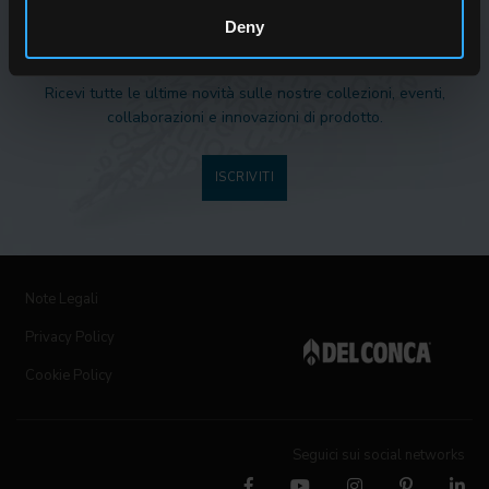
Deny
NEWSLETTER DEL CONCA
Ricevi tutte le ultime novità sulle nostre collezioni, eventi,
collaborazioni e innovazioni di prodotto.
ISCRIVITI
Note Legali
Privacy Policy
Cookie Policy
Seguici sui social networks