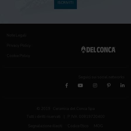
ISCRIVITI
Note Legali
Privacy Policy
Cookie Policy
Seguici sui social networks
© 2019 Ceramica del Conca Spa
Tutti i diritti riservati
|
P. IVA 00819720400
Segnalazione illeciti
Codice Etico
MOG