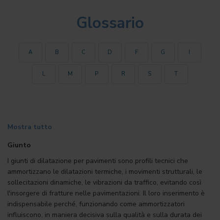
Glossario
A
B
C
D
F
G
I
L
M
P
R
S
T
Mostra tutto
Giunto
I giunti di dilatazione per pavimenti sono profili tecnici che
ammortizzano le dilatazioni termiche, i movimenti strutturali, le
sollecitazioni dinamiche, le vibrazioni da traffico, evitando così
l'insorgere di fratture nelle pavimentazioni. Il loro inserimento è
indispensabile perché, funzionando come ammortizzatori
influiscono, in maniera decisiva sulla qualità e sulla durata dei