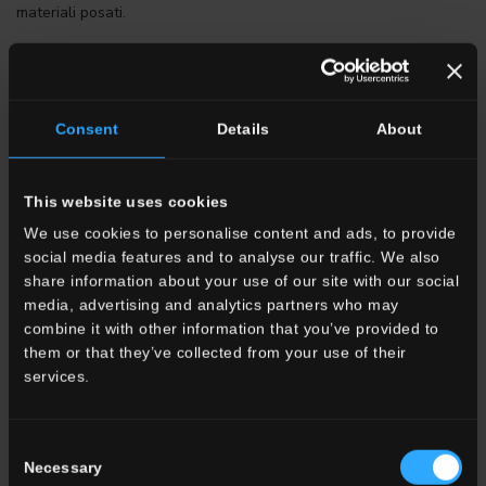
materiali posati.
Glossy
Glossy sta ad indicare una superficie smaltata particolarmente
lucida delle piastrelle in ceramica o gres porcellanato in grado di
Consent
Details
About
produrre una totale riflessione speculare. Le tendenze
dell’interior design cambiano nel tempo ma la lucentezza è
rimasta da sempre la caratteristica delle superfici
This website uses cookies
particolarmente eleganti e preziose anche se non
We use cookies to personalise content and ads, to provide
necessariamente legate ad un grande formato o ad una lastra. Il
social media features and to analyse our traffic. We also
brick lucido o glossy è immune alle mode e viene proposto sia in
share information about your use of our site with our social
soluzioni progettuali dal sapore artigianale sia in edifici
media, advertising and analytics partners who may
commerciali o direzionali.
combine it with other information that you’ve provided to
them or that they’ve collected from your use of their
Gres
services.
Alcuni oggetti in gres, vasellame per cibo e acqua, sono stati
ritrovati in Medio Oriente e risalgono a circa diciottomila anni fa.
Oggi i principali oggetti realizzati in gres a livello industriale sono
Consent
Necessary
le piastrelle per pavimenti e rivestimenti. Il gres porcellanato,
Selection